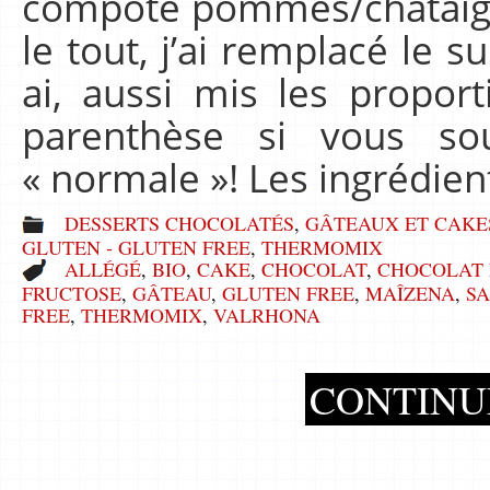
compote pommes/châtaigne
le tout, j’ai remplacé le s
ai, aussi mis les propor
parenthèse si vous so
« normale »! Les ingrédien
DESSERTS CHOCOLATÉS
,
GÂTEAUX ET CAKE
GLUTEN - GLUTEN FREE
,
THERMOMIX
ALLÉGÉ
,
BIO
,
CAKE
,
CHOCOLAT
,
CHOCOLAT 
FRUCTOSE
,
GÂTEAU
,
GLUTEN FREE
,
MAÎZENA
,
S
FREE
,
THERMOMIX
,
VALRHONA
CONTINU