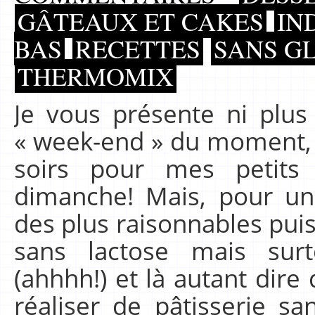
GÂTEAUX ET CAKES
IN
BAS
RECETTES
SANS GL
THERMOMIX
Je vous présente ni plu
« week-end » du moment, q
soirs pour mes petits
dimanche! Mais, pour une 
des plus raisonnables puis
sans lactose mais sur
(ahhhh!) et là autant dire 
réaliser de pâtisserie s