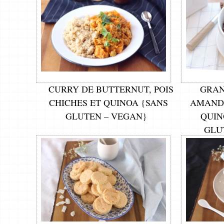
CURRY DE BUTTERNUT, POIS
GRAN
CHICHES ET QUINOA {SANS
AMANDE
GLUTEN – VEGAN}
QUIN
GLUT