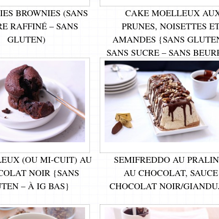
IES BROWNIES (SANS
CAKE MOELLEUX AU
E RAFFINÉ – SANS
PRUNES, NOISETTES E
GLUTEN)
AMANDES {SANS GLUTEN
SANS SUCRE – SANS BEUR
À IG BAS}
EUX (OU MI-CUIT) AU
SEMIFREDDO AU PRALIN
OLAT NOIR {SANS
AU CHOCOLAT, SAUCE
TEN – À IG BAS}
CHOCOLAT NOIR/GIANDU