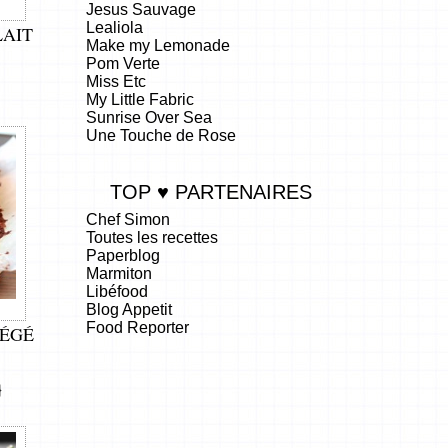
Jesus Sauvage
Lealiola
LAIT
Make my Lemonade
Pom Verte
Miss Etc
My Little Fabric
Sunrise Over Sea
Une Touche de Rose
TOP ♥ PARTENAIRES
Chef Simon
Toutes les recettes
Paperblog
Marmiton
Libéfood
Blog Appetit
Food Reporter
LÉGÉ
.
}