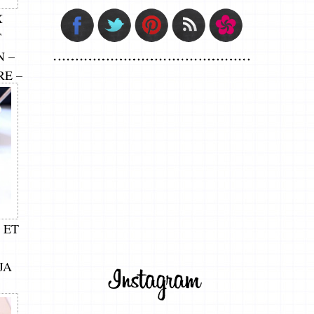
X
T
 –
RE –
 ET
JA