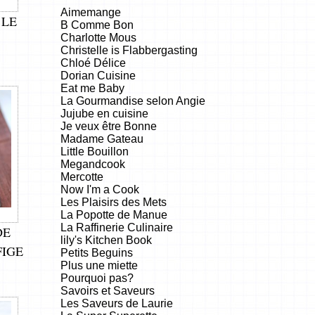
Aimemange
 LE
B Comme Bon
Charlotte Mous
Christelle is Flabbergasting
Chloé Délice
Dorian Cuisine
Eat me Baby
La Gourmandise selon Angie
Jujube en cuisine
Je veux être Bonne
Madame Gateau
Little Bouillon
Megandcook
Mercotte
Now I'm a Cook
Les Plaisirs des Mets
La Popotte de Manue
La Raffinerie Culinaire
DE
lily's Kitchen Book
FIGE
Petits Beguins
Plus une miette
Pourquoi pas?
Savoirs et Saveurs
Les Saveurs de Laurie