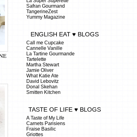
La Super Superette
Safran Gourmand
TangerineZest
Yummy Magazine
ENGLISH EAT ♥ BLOGS
Call me Cupcake
Cannelle Vanille
La Tartine Gourmande
NE
Tartelette
Martha Stewart
Jamie Oliver
What Katie Ate
David Lebovitz
Donal Skehan
Smitten Kitchen
TASTE OF LIFE ♥ BLOGS
A Taste of My Life
Carnets Parisiens
Fraise Basilic
Griottes