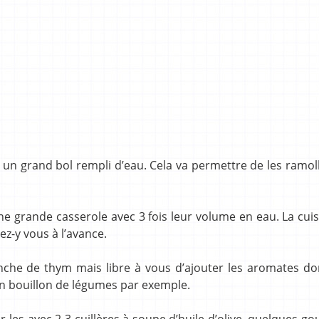
un grand bol rempli d’eau. Cela va permettre de les ramoll
ne grande casserole avec 3 fois leur volume en eau. La cui
z-y vous à l’avance.
branche de thym mais libre à vous d’ajouter les aromates d
 un bouillon de légumes par exemple.
r-les avec 2-3 cuillères à soupe d’huile d’olive, quelques go