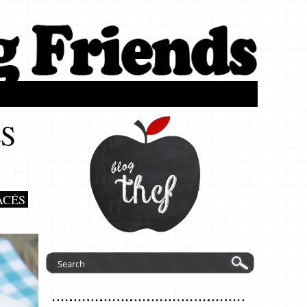
ES
ACÉS