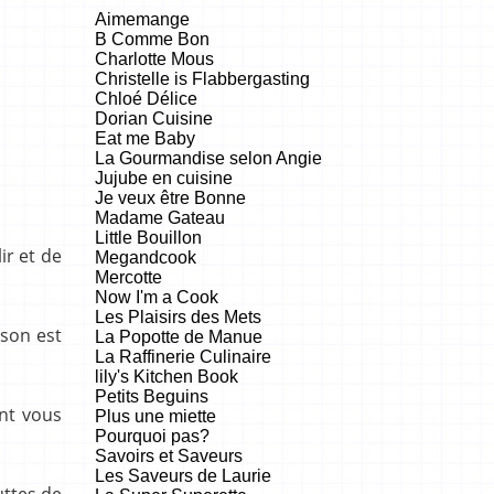
Aimemange
B Comme Bon
Charlotte Mous
Christelle is Flabbergasting
Chloé Délice
Dorian Cuisine
Eat me Baby
La Gourmandise selon Angie
Jujube en cuisine
Je veux être Bonne
Madame Gateau
Little Bouillon
ir et de
Megandcook
Mercotte
Now I'm a Cook
Les Plaisirs des Mets
sson est
La Popotte de Manue
La Raffinerie Culinaire
lily's Kitchen Book
Petits Beguins
ont vous
Plus une miette
Pourquoi pas?
Savoirs et Saveurs
Les Saveurs de Laurie
uttes de