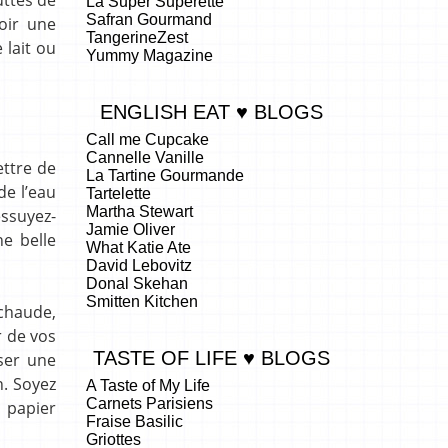
La Super Superette
Safran Gourmand
oir une
TangerineZest
 lait ou
Yummy Magazine
ENGLISH EAT ♥ BLOGS
Call me Cupcake
Cannelle Vanille
ettre de
La Tartine Gourmande
de l’eau
Tartelette
Martha Stewart
essuyez-
Jamie Oliver
ne belle
What Katie Ate
David Lebovitz
Donal Skehan
Smitten Kitchen
 chaude,
r de vos
TASTE OF LIFE ♥ BLOGS
ser une
n. Soyez
A Taste of My Life
Carnets Parisiens
u papier
Fraise Basilic
Griottes