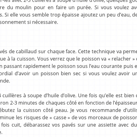
vre du moulin pour en faire un purée. Si vous voulez av
s. Si elle vous semble trop épaisse ajoutez un peu d’eau, de
isonnement si nécessaire.
avés de cabillaud sur chaque face. Cette technique va perm
nue à la cuisson. Vous verrez que le poisson va « relacher » 
el en passant rapidement le poisson sous l’eau courante puis 
mordial d’avoir un poisson bien sec si vous voulez avoir u
ande.
cuillères à soupe d’huile d’olive. Une fois qu’elle est bien
nviron 2-3 minutes de chaques côté en fonction de l’épaisseu
ébutez la cuisson côté peau. Je vous recommande d’utili
iminue les risques de « casse » de vos morceaux de poisso
ne fois cuit, débarassez vos pavés sur une assiette avec d
e.