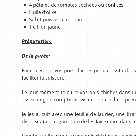
4 pétales de tomates séchées ou
confites
Huile d’olive
Sel et poivre du moulin
1 citron jaune
Préparation:
De la purée:
Faite tremper vos pois chiches pendant 24h dans 
faciliter la cuisson.
Le jour même faite cuire vos pois chiches dans u
assez longue, comptez environ 1 heure donc prene
Je les ai cuit avec une feuille de laurier, une 
disposez (ail, origan…) ou de les faire cuire dans
Une fois cuits, égoutez vos pois chiches puis mixe