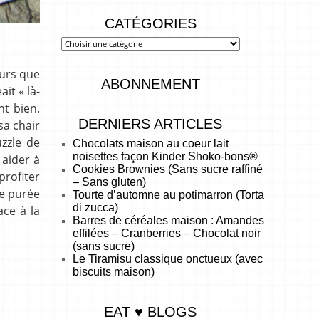
CATÉGORIES
ours que
ABONNEMENT
it « là-
nt bien.
DERNIERS ARTICLES
sa chair
uzzle de
Chocolats maison au coeur lait
noisettes façon Kinder Shoko-bons®
 aider à
Cookies Brownies (Sans sucre raffiné
profiter
– Sans gluten)
de purée
Tourte d’automne au potimarron (Torta
di zucca)
ace à la
Barres de céréales maison : Amandes
effilées – Cranberries – Chocolat noir
(sans sucre)
Le Tiramisu classique onctueux (avec
biscuits maison)
EAT ♥ BLOGS