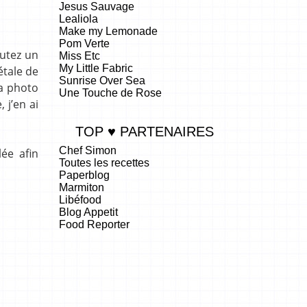
Jesus Sauvage
Lealiola
Make my Lemonade
Pom Verte
outez un
Miss Etc
My Little Fabric
étale de
Sunrise Over Sea
la photo
Une Touche de Rose
 j’en ai
TOP ♥ PARTENAIRES
Chef Simon
lée afin
Toutes les recettes
Paperblog
Marmiton
Libéfood
Blog Appetit
Food Reporter
.