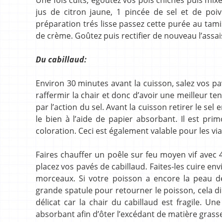
jus de citron jaune, 1 pincée de sel et de poi
préparation trés lisse passez cette purée au tami
de crème. Goûtez puis rectifier de nouveau l’assa
Du cabillaud:
Environ 30 minutes avant la cuisson, salez vos p
raffermir la chair et donc d’avoir une meilleur te
par l’action du sel. Avant la cuisson retirer le s
le bien à l’aide de papier absorbant. Il est pri
coloration. Ceci est également valable pour les vi
Faires chauffer un poêle sur feu moyen vif avec 4 
placez vos pavés de cabillaud. Faites-les cuire e
morceaux. Si votre poisson a encore la peau d
grande spatule pour retourner le poisson, cela d
délicat car la chair du cabillaud est fragile. U
absorbant afin d’ôter l’excédant de matière grass