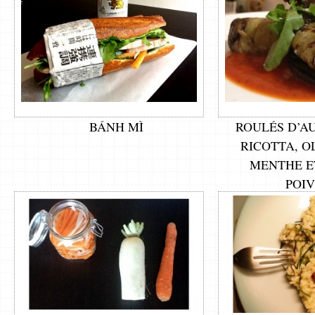
BÁNH MÌ
ROULÉS D’A
RICOTTA, O
MENTHE E
POI