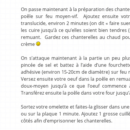
On passe maintenant à la préparation des chanter
poêle sur feu moyen-vif. Ajoutez ensuite votre
translucide, environ 2 minutes (on dit « faire sue
les cuire jusqu’à ce qu’elles soient bien tendres
remuant. Gardez ces chanterelles au chaud pour 
crème
On s’attaque maintenant à la partie un peu plu
pincée de sel et battez à l’aide d’une fourchett
adhésive (environ 15-20cm de diamètre) sur feu moy
Versez ensuite votre oeuf dans la poêle en remuan
doux-moyen jusqu’à ce que l’oeuf commence à 
Transférez ensuite la poêle dans votre four jusqu’
Sortez votre omelette et faites-la glisser dans une
ou sur la plaque 1 minute. Ajoutez 1 grosse cuill
côtés afin d’emprisonner les chanterelles.