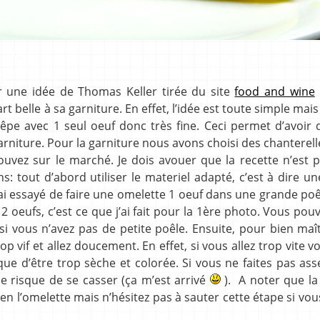
ur une idée de Thomas Keller tirée du site
food and wine
art belle à sa garniture. En effet, l’idée est toute simple mais
crêpe avec 1 seul oeuf donc très fine. Ceci permet d’avoir
arniture. Pour la garniture nous avons choisi des chanterell
rouvez sur le marché. Je dois avouer que la recette n’est 
ns: tout d’abord utiliser le materiel adapté, c’est à dire un
j’ai essayé de faire une omelette 1 oeuf dans une grande poê
eufs, c’est ce que j’ai fait pour la 1ère photo. Vous pouv
 vous n’avez pas de petite poêle. Ensuite, pour bien maît
op vif et allez doucement. En effet, si vous allez trop vite v
ue d’être trop sèche et colorée. Si vous ne faites pas ass
lle risque de se casser (ça m’est arrivé
). A noter que la
 l’omelette mais n’hésitez pas à sauter cette étape si vou