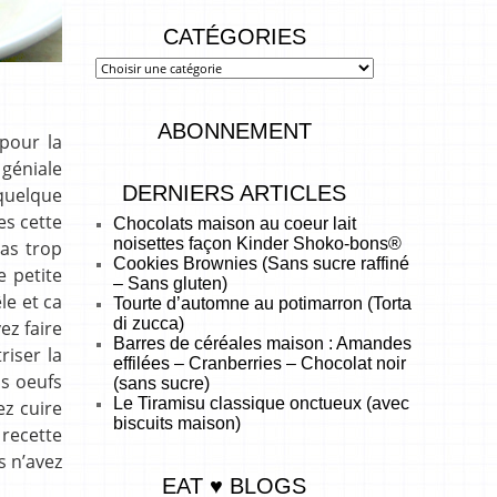
CATÉGORIES
ABONNEMENT
pour la
 géniale
DERNIERS ARTICLES
 quelque
es cette
Chocolats maison au coeur lait
noisettes façon Kinder Shoko-bons®
pas trop
Cookies Brownies (Sans sucre raffiné
e petite
– Sans gluten)
le et ca
Tourte d’automne au potimarron (Torta
di zucca)
ez faire
Barres de céréales maison : Amandes
riser la
effilées – Cranberries – Chocolat noir
os oeufs
(sans sucre)
Le Tiramisu classique onctueux (avec
ez cuire
biscuits maison)
 recette
s n’avez
EAT ♥ BLOGS