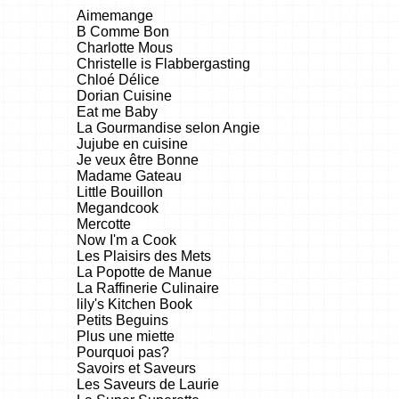
Aimemange
B Comme Bon
Charlotte Mous
Christelle is Flabbergasting
Chloé Délice
Dorian Cuisine
Eat me Baby
La Gourmandise selon Angie
Jujube en cuisine
Je veux être Bonne
Madame Gateau
Little Bouillon
Megandcook
Mercotte
Now I'm a Cook
Les Plaisirs des Mets
La Popotte de Manue
La Raffinerie Culinaire
lily's Kitchen Book
Petits Beguins
Plus une miette
Pourquoi pas?
Savoirs et Saveurs
Les Saveurs de Laurie