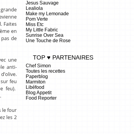
Jesus Sauvage
Lealiola
e grande
Make my Lemonade
evienne
Pom Verte
. Faites
Miss Etc
My Little Fabric
crème en
Sunrise Over Sea
z pas de
Une Touche de Rose
TOP ♥ PARTENAIRES
vec une
Chef Simon
le anti-
Toutes les recettes
d’olive.
Paperblog
 sur feu
Marmiton
Libéfood
e feu).
Blog Appetit
.
Food Reporter
.
 le four
ez les 2