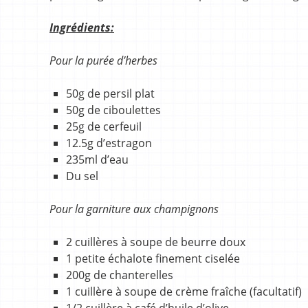
Ingrédients:
Pour la purée d’herbes
50g de persil plat
50g de ciboulettes
25g de cerfeuil
12.5g d’estragon
235ml d’eau
Du sel
Pour la garniture aux champignons
2 cuillères à soupe de beurre doux
1 petite échalote finement ciselée
200g de chanterelles
1 cuillère à soupe de crème fraîche (facultatif)
1/2 cuillère à café d’huile d’olive