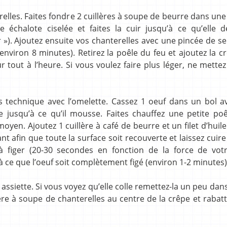
elles. Faites fondre 2 cuillères à soupe de beurre dans un
 échalote ciselée et faites la cuir jusqu’à ce qu’elle d
r »). Ajoutez ensuite vos chanterelles avec une pincée de sel
 (environ 8 minutes). Retirez la poêle du feu et ajoutez la 
tout à l’heure. Si vous voulez faire plus léger, ne mette
s technique avec l’omelette. Cassez 1 oeuf dans un bol a
e jusqu’à ce qu’il mousse. Faites chauffez une petite poê
en. Ajoutez 1 cuillère à café de beurre et un filet d’huile 
t afin que toute la surface soit recouverte et laissez cuire
figer (20-30 secondes en fonction de la force de votr
à ce que l’oeuf soit complètement figé (environ 1-2 minutes)
 assiette. Si vous voyez qu’elle colle remettez-la un peu dans
ère à soupe de chanterelles au centre de la crêpe et rabatt