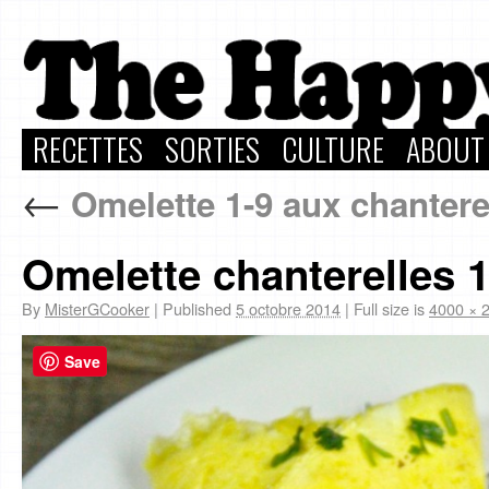
RECETTES
SORTIES
CULTURE
ABOUT
←
Omelette 1-9 aux chantere
Omelette chanterelles 
By
MisterGCooker
|
Published
5 octobre 2014
|
Full size is
4000 × 
Save