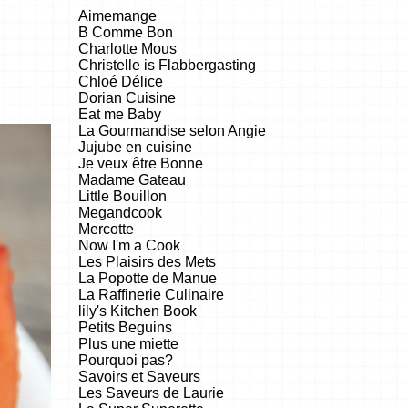
Aimemange
B Comme Bon
Charlotte Mous
Christelle is Flabbergasting
Chloé Délice
Dorian Cuisine
Eat me Baby
La Gourmandise selon Angie
Jujube en cuisine
Je veux être Bonne
Madame Gateau
Little Bouillon
Megandcook
Mercotte
Now I'm a Cook
Les Plaisirs des Mets
La Popotte de Manue
La Raffinerie Culinaire
lily's Kitchen Book
Petits Beguins
Plus une miette
Pourquoi pas?
Savoirs et Saveurs
Les Saveurs de Laurie