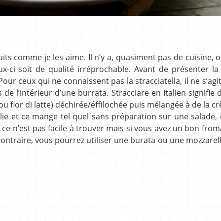
ts comme je les aime. Il n’y a, quasiment pas de cuisine, o
ux-ci soit de qualité irréprochable. Avant de présenter la
our ceux qui ne connaissent pas la stracciatella, il ne s’agi
e l’intérieur d’une burrata. Stracciare en Italien signifie 
 ou fior di latte) déchirée/éffilochée puis mélangée à de la c
alie et ce mange tel quel sans préparation sur une salade,
ue ce n’est pas facile à trouver mais si vous avez un bon fro
s contraire, vous pourrez utiliser une burata ou une mozzarella