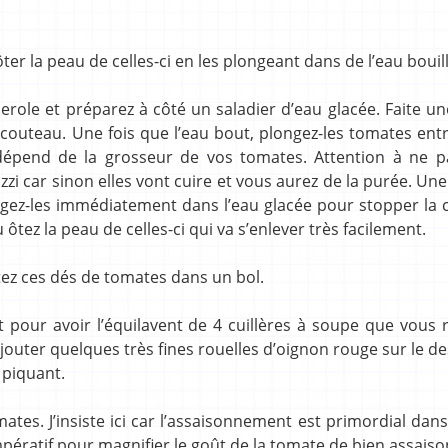
er la peau de celles-ci en les plongeant dans de l’eau bouil
sserole et préparez à côté un saladier d’eau glacée. Faite un
 couteau. Une fois que l’eau bout, plongez-les tomates ent
épend de la grosseur de vos tomates. Attention à ne pa
i car sinon elles vont cuire et vous aurez de la purée. Une 
ngez-les immédiatement dans l’eau glacée pour stopper la 
ôtez la peau de celles-ci qui va s’enlever très facilement.
tez ces dés de tomates dans un bol.
t pour avoir l’équilavent de 4 cuillères à soupe que vous 
ajouter quelques très fines rouelles d’oignon rouge sur le d
 piquant.
es. J’insiste ici car l’assaisonnement est primordial dans
impératif pour magnifier le goût de la tomate de bien assais