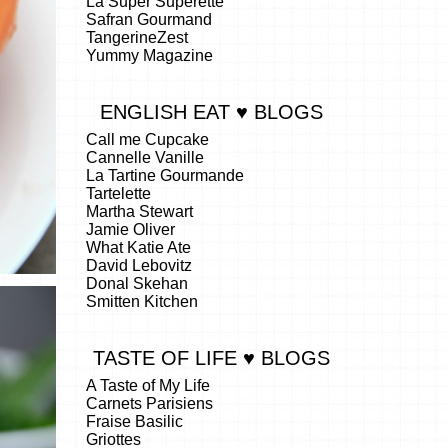
La Super Superette
Safran Gourmand
TangerineZest
Yummy Magazine
ENGLISH EAT ♥ BLOGS
Call me Cupcake
Cannelle Vanille
La Tartine Gourmande
Tartelette
Martha Stewart
Jamie Oliver
What Katie Ate
David Lebovitz
Donal Skehan
Smitten Kitchen
TASTE OF LIFE ♥ BLOGS
A Taste of My Life
Carnets Parisiens
Fraise Basilic
Griottes