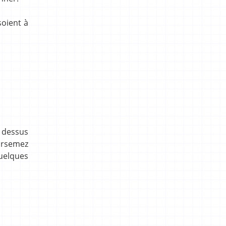
soient à
 dessus
parsemez
quelques