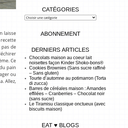
CATÉGORIES
n laisse
ABONNEMENT
 recette
t pas de
DERNIERS ARTICLES
déchirer
Chocolats maison au coeur lait
rème. Ce
noisettes façon Kinder Shoko-bons®
 du pain
Cookies Brownies (Sans sucre raffiné
– Sans gluten)
mager ou
Tourte d’automne au potimarron (Torta
. Allez,
di zucca)
Barres de céréales maison : Amandes
effilées – Cranberries – Chocolat noir
(sans sucre)
Le Tiramisu classique onctueux (avec
biscuits maison)
EAT ♥ BLOGS