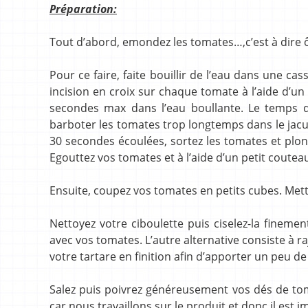
Préparation:
Tout d’abord, emondez les tomates…,c’est à dire ôt
Pour ce faire, faite bouillir de l’eau dans une ca
incision en croix sur chaque tomate à l’aide d’un
secondes max dans l’eau boullante. Le temps d
barboter les tomates trop longtemps dans le jacuzz
30 secondes écoulées, sortez les tomates et plo
Egouttez vos tomates et à l’aide d’un petit couteau 
Ensuite, coupez vos tomates en petits cubes. Met
Nettoyez votre ciboulette puis ciselez-la finemen
avec vos tomates. L’autre alternative consiste à r
votre tartare en finition afin d’apporter un peu de
Salez puis poivrez généreusement vos dés de tomat
car nous travaillons sur le produit et donc il est 