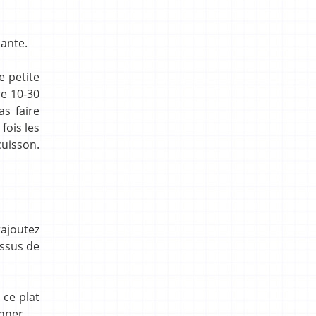
lante.
e petite
re 10-30
s faire
fois les
cuisson.
rajoutez
essus de
 ce plat
onner.