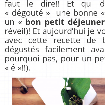
faut le dire!! Et qui d
« dégouté »
une bonne 
un «
bon petit déjeuner
réveil)! Et aujourd’hui je 
avec cette recette de b
dégustés facilement avan
pourquoi pas, pour un pet
« é »!!).