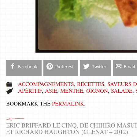
Facebook
Pinterest
Twitter
Email
ACCOMPAGNEMENTS
,
RECETTES
,
SAVEURS D
APÉRITIF
,
ASIE
,
MENTHE
,
OIGNON
,
SALADE
,
BOOKMARK THE
PERMALINK
.
ERIC BRIFFARD LE CINQ, DE CHIHIRO MASUI
ET RICHARD HAUGHTON (GLÉNAT – 2012)