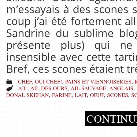
m’essayais à des scones s
coup j’ai été fortement al
Sandrine du sublime blog
présente plus) qui ne
insensible avec cette tar
Bref, ces scones étaient t
CHEF, OUI CHEF!
,
PAINS ET VIENNOISERIES
,
AIL
,
AIL DES OURS
,
AIL SAUVAGE
,
ANGLAIS
,
DONAL SKEHAN
,
FARINE
,
LAIT
,
OEUF
,
SCONES
,
S
CONTINU