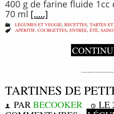
400 g de farine fluide 1cc 
70 ml
[.....]
LÉGUMES ET VEGGIE
,
RECETTES
,
TARTES ET
APÉRITIF
,
COURGETTES
,
ENTRÉE
,
ÉTÉ
,
SAIS
CONTINU
TARTINES DE PETI
PAR
BECOOKER
LE