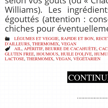
selon vos goûts (ou « Cha
Williams). Les ingrédie
égouttés (attention : con
chiches pour éventuelle
LÉGUMES ET VEGGIE
,
RAPIDE ET BON
,
RECE
D'AILLEURS
,
THERMOMIX
,
VEGAN
AIL
,
APÉRITIF
,
BEURRE DE CACAHUÈTE
,
CAC
GLUTEN FREE
,
HOUMOUS
,
HUILE D'OLIVE
,
HUMU
LACTOSE
,
THERMOMIX
,
VEGAN
,
VÉGÉTARIEN
CONTINU