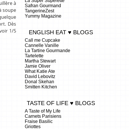
La Super Superette
illère à
Safran Gourmand
 à soupe
TangerineZest
Yummy Magazine
 quelque
ort. Dès
voir 1/5
ENGLISH EAT ♥ BLOGS
Call me Cupcake
Cannelle Vanille
La Tartine Gourmande
Tartelette
Martha Stewart
Jamie Oliver
What Katie Ate
David Lebovitz
Donal Skehan
Smitten Kitchen
TASTE OF LIFE ♥ BLOGS
A Taste of My Life
Carnets Parisiens
Fraise Basilic
Griottes