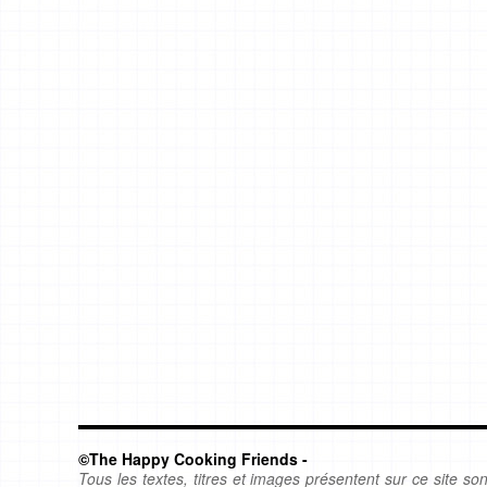
©The Happy Cooking Friends -
Tous les textes, titres et images présentent sur ce site sont