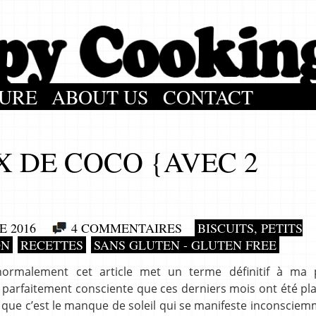
URE
ABOUT US
CONTACT
X DE COCO {AVEC 2
 2016
4 COMMENTAIRES
BISCUITS, PETITS
ON
RECETTES
SANS GLUTEN - GLUTEN FREE
normalement cet article met un terme définitif à ma 
, parfaitement consciente que ces derniers mois ont été pl
e que c’est le manque de soleil qui se manifeste inconscie