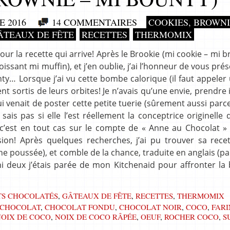
 2016
14 COMMENTAIRES
COOKIES, BROWNI
ÂTEAUX DE FÊTE
RECETTES
THERMOMIX
ur la recette qui arrive! Après le Brookie (mi cookie – mi b
oissant mi muffin), et j’en oublie, j’ai l’honneur de vous prés
ty… Lorsque j’ai vu cette bombe calorique (il faut appeler
t sortis de leurs orbites! Je n’avais qu’une envie, prendre i
i venait de poster cette petite tuerie (sûrement aussi parce
sais pas si elle l’est réellement la conceptrice originelle 
’est en tout cas sur le compte de « Anne au Chocolat » q
ion! Après quelques recherches, j’ai pu trouver sa recet
e poussée), et comble de la chance, traduite en anglais (p
ni deux j’étais parée de mon Kitchenaid pour affronter la 
TS CHOCOLATÉS
,
GÂTEAUX DE FÊTE
,
RECETTES
,
THERMOMIX
CHOCOLAT
,
CHOCOLAT FONDU
,
CHOCOLAT NOIR
,
COCO
,
FARI
OIX DE COCO
,
NOIX DE COCO RÂPÉE
,
OEUF
,
ROCHER COCO
,
S