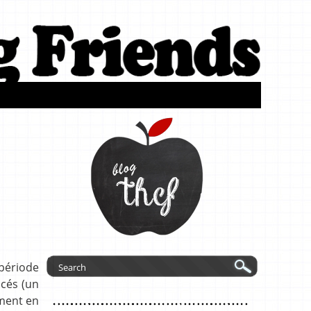
période
acés (un
mment en