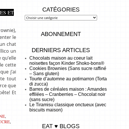
CATÉGORIES
ES ET
rownie),
ABONNEMENT
enter le
 un chat
DERNIERS ARTICLES
llico un
 qu’elle
Chocolats maison au coeur lait
noisettes façon Kinder Shoko-bons®
de cette
Cookies Brownies (Sans sucre raffiné
ue j’ai
– Sans gluten)
te tout
Tourte d’automne au potimarron (Torta
di zucca)
arce que
Barres de céréales maison : Amandes
bête! Et
effilées – Cranberries – Chocolat noir
(sans sucre)
Le Tiramisu classique onctueux (avec
biscuits maison)
NE
,
UCRE
,
EAT ♥ BLOGS