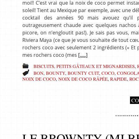
moi!! C’est vrai que la noix de coco permet inst
soleil! Tient au Mexique par exemple, avec une déli
cocktail des années 90 mais avouez qu’il 
outrageusement chaude avec quelques nachos à 
picore, on n’engloutit pas!). Je sais pas vous, m
Riviera Maya (ce que je vous souhaite de tout cœu
rochers coco avec seulement 2 ingrédients (« Et p
mes rochers coco (mes
[.....]
BISCUITS, PETITS GÂTEAUX ET MIGNARDISES
,
BON
,
BOUNTY
,
BOUNTY CUIT
,
COCO
,
CONGOLA
NOIX DE COCO
,
NOIX DE COCO RÂPÉE
,
RAPIDE
,
ROC
CO
LE BROWNTY (MI B