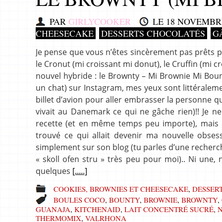
PAR
GIRLYCOOKER
LE
18 NOVEMBRE
CHEESECAKE
DESSERTS CHOCOLATÉS
G
Je pense que vous n’êtes sincèrement pas prêts po
le Cronut (mi croissant mi donut), le Cruffin (mi cr
nouvel hybride : le Brownty – Mi Brownie Mi Boun
un chat) sur Instagram, mes yeux sont littéralemen
billet d’avion pour aller embrasser la personne qu
vivait au Danemark ce qui ne gâche rien)!! Je ne 
recette (et en même temps peu importe), mais c
trouvé ce qui allait devenir ma nouvelle obsess
simplement sur son blog (tu parles d’une recherch
« skoll ofen stru » très peu pour moi).. Ni une, 
quelques
[.....]
COOKIES, BROWNIES ET CHEESECAKE
,
DESSER
BOULES COCO
,
BOUNTY
,
BROWNIE
,
BROWNTY
,
GUANAJA
,
KITCHENAID
,
LAIT CONCENTRÉ SUCRÉ
,
N
THERMOMIX
,
VALRHONA