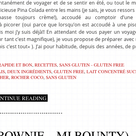
antanément de voyager et de se sentir en été, ou tout le 
cieuse Pina Colada entre les mains (je sais, je vous ressors 
passe toujours crème!), accoudé au comptoir d’une 
picorer (oui parce que lorsqu’on est accoudé à une pisc
ais moi j’y suis déjà!! En attendant de vous payer un voyag
r tant c’est magnifique), je vous propose de préparer avec
is c’est tout« ). J’ai pour habitude, depuis des années, de 
RAPIDE ET BON
,
RECETTES
,
SANS GLUTEN - GLUTEN FREE
IS
,
DEUX INGRÉDIENTS
,
GLUTEN FREE
,
LAIT CONCENTRÉ SUC
HER
,
ROCHER COCO
,
SANS GLUTEN
NTINUE READING
ROWNIE – MI BOUNTY)