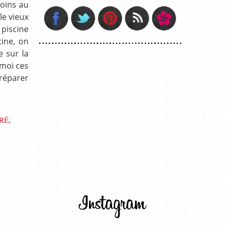
moins au
le vieux
piscine
ine, on
e sur la
 moi ces
préparer
RÉ
,