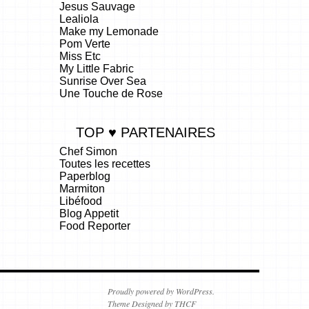
Jesus Sauvage
Lealiola
Make my Lemonade
Pom Verte
Miss Etc
My Little Fabric
Sunrise Over Sea
Une Touche de Rose
TOP ♥ PARTENAIRES
Chef Simon
Toutes les recettes
Paperblog
Marmiton
Libéfood
Blog Appetit
Food Reporter
.
Proudly powered by WordPress.
Theme Designed by THCF