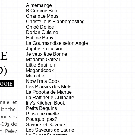
Aimemange
B Comme Bon
Charlotte Mous
Christelle is Flabbergasting
Chloé Délice
Dorian Cuisine
Eat me Baby
La Gourmandise selon Angie
Jujube en cuisine
RE
Je veux être Bonne
Madame Gateau
D)
Little Bouillon
Megandcook
Mercotte
Now I'm a Cook
GGIE
Les Plaisirs des Mets
La Popotte de Manue
La Raffinerie Culinaire
nale et
lily's Kitchen Book
Petits Beguins
blanche,
Plus une miette
pour vos
Pourquoi pas?
0-60g de
Savoirs et Saveurs
Les Saveurs de Laurie
n: Pelez