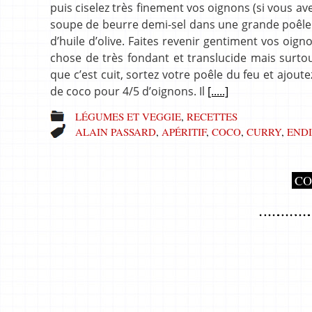
puis ciselez très finement vos oignons (si vous avez
soupe de beurre demi-sel dans une grande poêle o
d’huile d’olive. Faites revenir gentiment vos oig
chose de très fondant et translucide mais surtou
que c’est cuit, sortez votre poêle du feu et ajout
de coco pour 4/5 d’oignons. Il
[.....]
LÉGUMES ET VEGGIE
,
RECETTES
ALAIN PASSARD
,
APÉRITIF
,
COCO
,
CURRY
,
END
CO