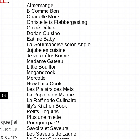
LET
,
Aimemange
B Comme Bon
Charlotte Mous
Christelle is Flabbergasting
Chloé Délice
Dorian Cuisine
Eat me Baby
La Gourmandise selon Angie
Jujube en cuisine
Je veux être Bonne
Madame Gateau
Little Bouillon
Megandcook
Mercotte
Now I'm a Cook
Les Plaisirs des Mets
IG)
La Popotte de Manue
La Raffinerie Culinaire
lily's Kitchen Book
Petits Beguins
Plus une miette
que j’ai
Pourquoi pas?
Savoirs et Saveurs
 puisque
Les Saveurs de Laurie
de curry