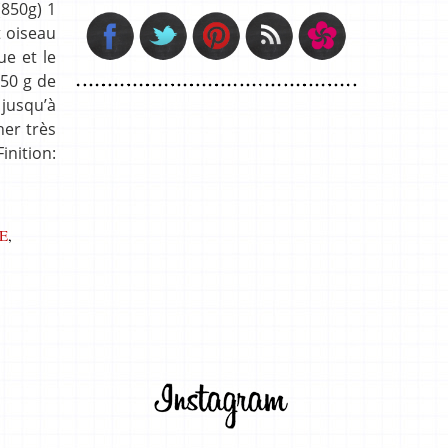
(850g) 1
 oiseau
ue et le
 50 g de
 jusqu’à
her très
inition:
E
,