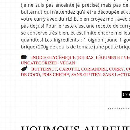
(je ne suis pas enceinte je précise) mais pas de 
butternut qui n’attendez qu’à être découpée et 
votre curry avec du riz! Et bien croyez moi, avec 
pas déçus! Pour le reste c’est une recette de curr
se conserve très bien, et est limite encore meill
quantités! Les ingrédients : 1 oignon jaune 1 go
brique) 200g de coulis de tomate (une petite briq
INDICE GLYCÉMIQUE (IG) BAS
,
LÉGUMES ET VE
UNCATEGORIZED
,
VEGAN
BUTTERNUT
,
CAROTTE
,
CORIANDRE
,
CURRY
,
C
DE COCO
,
POIS CHICHE
,
SANS GLUTEN
,
SANS LACTO
CO
HOUMOUS AU BEUR