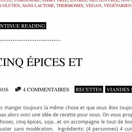
S GLUTEN
,
SANS LACTOSE
,
THERMOMIX
,
VEGAN
,
VÉGÉTARIEN
NTINUE READING
INQ ÉPICES ET
016
4 COMMENTAIRES
RECETTES
VIANDES 
s manger toujours la même chose et que vous êtes toujou
pas alors voici une idée de recette pour vous. On vous pr
choses, cinq épices, soja…et on accompagne le tout de bo
ster sans modération. Ingrédients: (4 personnes) 4 cui