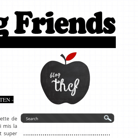
TEN -
cette de
 mis la
st super