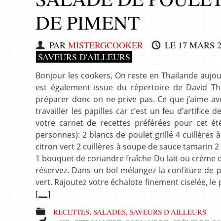
DE PIMENT
PAR
MISTERGCOOKER
LE
17 MARS 2
SAVEURS D'AILLEURS
Bonjour les cookers, On reste en Thailande aujou
est également issue du répertoire de David Tho
préparer donc on ne prive pas. Ce que j’aime avec 
travailler les papilles car c’est un feu d’artifice 
votre carnet de recettes préférées pour cet été.
personnes): 2 blancs de poulet grillé 4 cuillères 
citron vert 2 cuillères à soupe de sauce tamarin 
1 bouquet de coriandre fraîche Du lait ou crème d
réservez. Dans un bol mélangez la confiture de pi
vert. Rajoutez votre échalote finement ciselée, l
[.....]
RECETTES
,
SALADES
,
SAVEURS D'AILLEURS