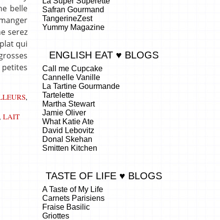
La Super Superette
ne belle
Safran Gourmand
TangerineZest
e manger
Yummy Magazine
ne serez
plat qui
ENGLISH EAT ♥ BLOGS
 grosses
 petites
Call me Cupcake
Cannelle Vanille
La Tartine Gourmande
Tartelette
ILLEURS
,
Martha Stewart
Jamie Oliver
,
LAIT
What Katie Ate
David Lebovitz
Donal Skehan
Smitten Kitchen
TASTE OF LIFE ♥ BLOGS
A Taste of My Life
Carnets Parisiens
Fraise Basilic
Griottes