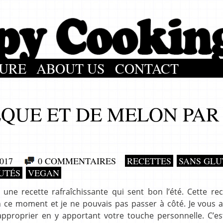
URE
ABOUT US
CONTACT
ÈQUE ET DE MELON PAR
017
0 COMMENTAIRES
RECETTES
SANS GLU
UTÉS
VEGAN
une recette rafraîchissante qui sent bon l’été. Cette re
ce moment et je ne pouvais pas passer à côté. Je vous ai
l’approprier en y apportant votre touche personnelle. C’e