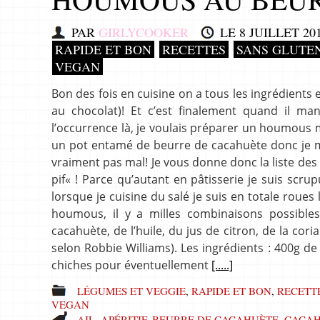
PAR
GIRLYCOOKER
LE
8 JUILLET 20
RAPIDE ET BON
RECETTES
SANS GLUTEN
VEGAN
Bon des fois en cuisine on a tous les ingrédients
au chocolat)! Et c’est finalement quand il man
l’occurrence là, je voulais préparer un houmous m
un pot entamé de beurre de cacahuète donc je me s
vraiment pas mal! Je vous donne donc la liste des 
pif« ! Parce qu’autant en pâtisserie je suis scr
lorsque je cuisine du salé je suis en totale roues
houmous, il y a milles combinaisons possible
cacahuète, de l’huile, du jus de citron, de la co
selon Robbie Williams). Les ingrédients : 400g de
chiches pour éventuellement
[.....]
LÉGUMES ET VEGGIE
,
RAPIDE ET BON
,
RECETT
VEGAN
AIL
,
APÉRITIF
,
BEURRE DE CACAHUÈTE
,
CACAH