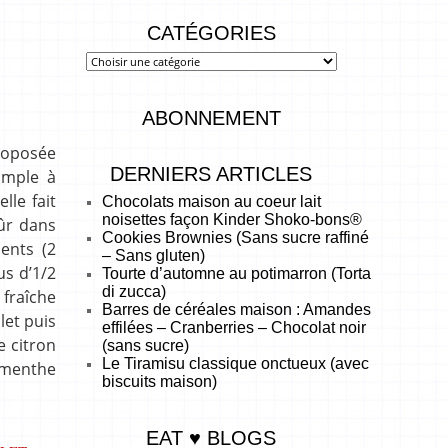
CATÉGORIES
ABONNEMENT
proposée
DERNIERS ARTICLES
imple à
lle fait
Chocolats maison au coeur lait
noisettes façon Kinder Shoko-bons®
sûr dans
Cookies Brownies (Sans sucre raffiné
ients (2
– Sans gluten)
us d’1/2
Tourte d’automne au potimarron (Torta
di zucca)
 fraîche
Barres de céréales maison : Amandes
let puis
effilées – Cranberries – Chocolat noir
e citron
(sans sucre)
Le Tiramisu classique onctueux (avec
e menthe
biscuits maison)
EAT ♥ BLOGS