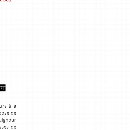
ET
rs à la
opose de
ulghour
sses de