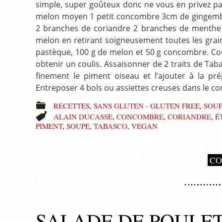
simple, super goûteux donc ne vous en privez pas
melon moyen 1 petit concombre 3cm de gingembre
2 branches de coriandre 2 branches de menthe Hu
melon en retirant soigneusement toutes les grain
pastèque, 100 g de melon et 50 g concombre. Cou
obtenir un coulis. Assaisonner de 2 traits de Tab
finement le piment oiseau et l’ajouter à la prép
Entreposer 4 bols ou assiettes creuses dans le c
RECETTES
,
SANS GLUTEN - GLUTEN FREE
,
SOUP
ALAIN DUCASSE
,
CONCOMBRE
,
CORIANDRE
,
É
PIMENT
,
SOUPE
,
TABASCO
,
VEGAN
CO
SALADE DE POULET