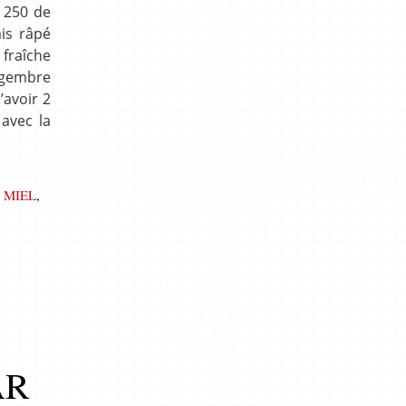
a 250 de
is râpé
fraîche
ingembre
’avoir 2
avec la
,
MIEL
,
AR