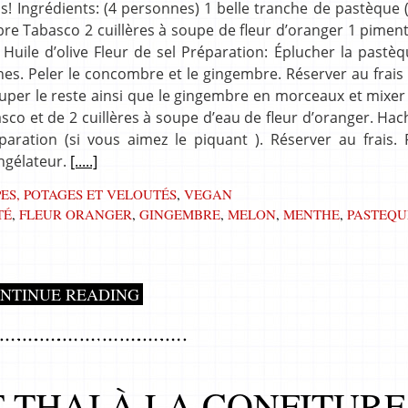
! Ingrédients: (4 personnes) 1 belle tranche de pastèque 
 Tabasco 2 cuillères à soupe de fleur d’oranger 1 piment
ile d’olive Fleur de sel Préparation: Éplucher la pastèq
es. Peler le concombre et le gingembre. Réserver au frais
per le reste ainsi que le gingembre en morceaux et mixer
asco et de 2 cuillères à soupe d’eau de fleur d’oranger. Hac
aration (si vous aimez le piquant ). Réserver au frais. F
ongélateur.
[.....]
ES, POTAGES ET VELOUTÉS
,
VEGAN
TÉ
,
FLEUR ORANGER
,
GINGEMBRE
,
MELON
,
MENTHE
,
PASTEQU
NTINUE READING
 THAI À LA CONFITURE