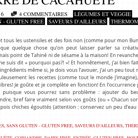
16
4 COMMENTAIRES
LÉGUMES ET VEGGIE
 - GLUTEN FREE
SAVEURS D'AILLEURS
THERMOM
 et tous les ustensiles et des fois non (comme pour mon Bu
que quelque chose qu’on peut laisser parler sa créativi
ais point de Tahiné ni de sésame à la maison! En revanche,
uis dit « pourquoi pas?! »! Et honnêtement, j’ai bien fait,
ingrédients même si, je dois vous l’avouer, j’ai un peu tout 
upuleusement les recettes (comme tout le monde j’imagine)
 libres! Je goûte et je complète en fonction! En l’occurrence
s puisque vous pourrez sans problème : ajouter du be
riandre, bref faire vraiment selon vos goûts (ou « Chacun so
 pois chiches égouttés (attention : conservez un peu d’eau
ES
,
SANS GLUTEN - GLUTEN FREE
,
SAVEURS D'AILLEURS
,
THER
UÈTE
,
CORIANDRE
,
DAIRY FREE
,
ENTRÉE
,
GLUTEN FREE
,
HOU