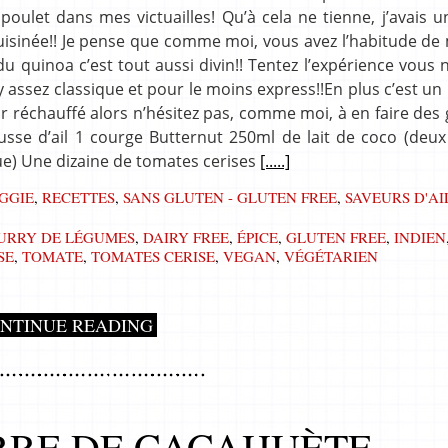
poulet dans mes victuailles! Qu’à cela ne tienne, j’avais u
cuisinée!! Je pense que comme moi, vous avez l’habitude d
du quinoa c’est tout aussi divin!! Tentez l’expérience vous 
y assez classique et pour le moins express!!En plus c’est un 
eur réchauffé alors n’hésitez pas, comme moi, à en faire des
usse d’ail 1 courge Butternut 250ml de lait de coco (deux
ue) Une dizaine de tomates cerises
[.....]
GGIE
,
RECETTES
,
SANS GLUTEN - GLUTEN FREE
,
SAVEURS D'A
URRY DE LÉGUMES
,
DAIRY FREE
,
ÉPICE
,
GLUTEN FREE
,
INDIEN
SE
,
TOMATE
,
TOMATES CERISE
,
VEGAN
,
VÉGÉTARIEN
NTINUE READING
RE DE CACAHUÈTE