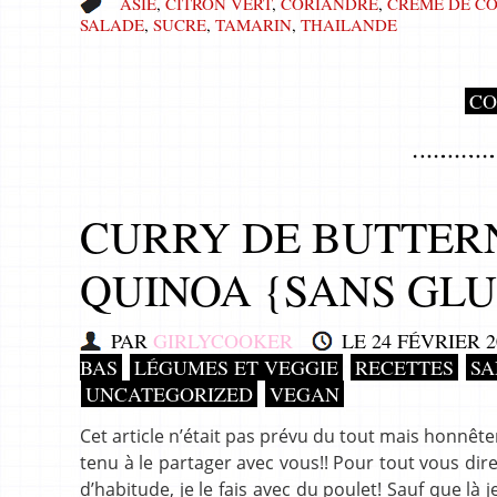
ASIE
,
CITRON VERT
,
CORIANDRE
,
CRÈME DE C
SALADE
,
SUCRE
,
TAMARIN
,
THAILANDE
CO
CURRY DE BUTTERN
QUINOA {SANS GLU
PAR
GIRLYCOOKER
LE
24 FÉVRIER 2
BAS
LÉGUMES ET VEGGIE
RECETTES
SA
UNCATEGORIZED
VEGAN
Cet article n’était pas prévu du tout mais honnêt
tenu à le partager avec vous!! Pour tout vous dire
d’habitude, je le fais avec du poulet! Sauf que là