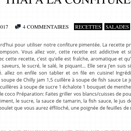
017
4 COMMENTAIRES
RECETTES
SALADES
rd’hui pour utiliser notre confiture pimentée. La recette 
mpson. Vous allez voir, cette recette est addictive et s
cette recette, c’est qu’elle est fraîche, aromatique et qu’e
de saveurs, le sucré, le salé, le piquant… Elle sera j’en suis 
 allez on enfile son tablier et on file en cuisine! Ingréd
à soupe de Chilly jam 1,5 cuillère à soupe de fish sauce Le j
2 cuillères à soupe de sucre 1 échalote 1 bouquet de menthe
e coco Préparation: Faites griller vos blancs/cuisses de pou
ment, le sucre, la sauce de tamarin, la fish sauce, le jus d
e poulet que vous aurez éffiloché, une poignée de feuilles d