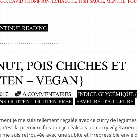
OCO
,
DAVID THOMPSON
,
ECHALOTE
,
FISH SAUCE
,
MENTHE
,
POU
NTINUE READING
UT, POIS CHICHES ET
TEN – VEGAN}
017
6 COMMENTAIRES
INDICE GLYCÉMIQUE (
NS GLUTEN - GLUTEN FREE
SAVEURS D'AILLEURS
ement je me suis tellement régalée avec ce curry de légumes 
, c’est la première fois que je réalisais un curry végétarien
 je me suis retrouvée avec une subite et irrépressible envie 