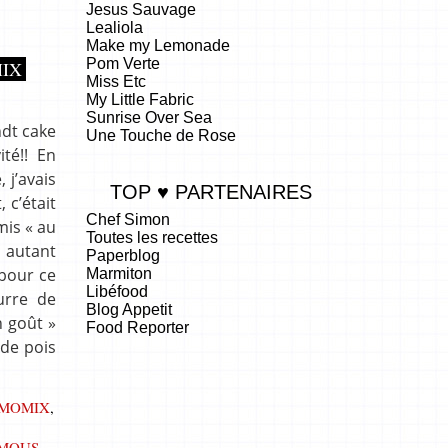
Jesus Sauvage
Lealiola
Make my Lemonade
Pom Verte
IX
Miss Etc
My Little Fabric
Sunrise Over Sea
ndt cake
Une Touche de Rose
té!! En
 j’avais
TOP ♥ PARTENAIRES
 c’était
Chef Simon
mis « au
Toutes les recettes
, autant
Paperblog
 pour ce
Marmiton
Libéfood
urre de
Blog Appetit
n goût »
Food Reporter
 de pois
.
MOMIX
,
MOUS
,