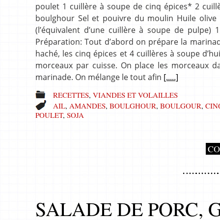
poulet 1 cuillère à soupe de cinq épices* 2 cuil
boulghour Sel et pouivre du moulin Huile olive 
(l’équivalent d’une cuillère à soupe de pulpe)
Préparation: Tout d’abord on prépare la marinade
haché, les cinq épices et 4 cuillères à soupe d’hu
morceaux par cuisse. On place les morceaux da
marinade. On mélange le tout afin
[.....]
RECETTES
,
VIANDES ET VOLAILLES
AIL
,
AMANDES
,
BOULGHOUR
,
BOULGOUR
,
CIN
POULET
,
SOJA
CO
SALADE DE PORC,