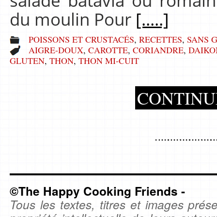
salade batavia ou romaine
du moulin Pour
[.....]
POISSONS ET CRUSTACÉS
,
RECETTES
,
SANS 
AIGRE-DOUX
,
CAROTTE
,
CORIANDRE
,
DAIKO
GLUTEN
,
THON
,
THON MI-CUIT
CONTINU
©The Happy Cooking Friends -
Tous les textes, titres et images prése