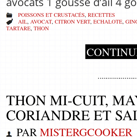
avocats 1 gousse d’ail 4 g
POISSONS ET CRUSTACÉS
,
RECETTES
AIL
,
AVOCAT
,
CITRON VERT
,
ECHALOTE
,
GIN
TARTARE
,
THON
CONTINU
THON MI-CUIT, M
CORIANDRE ET SA
PAR
MISTERGCOOKER