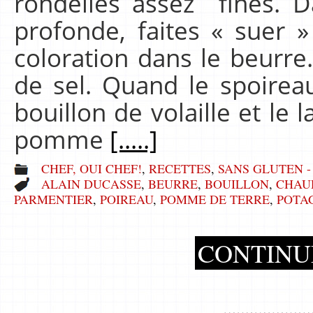
rondelles assez fines. D
profonde, faites « suer »
coloration dans le beurre.
de sel. Quand le spoirea
bouillon de volaille et le 
pomme
[.....]
CHEF, OUI CHEF!
,
RECETTES
,
SANS GLUTEN -
ALAIN DUCASSE
,
BEURRE
,
BOUILLON
,
CHAU
PARMENTIER
,
POIREAU
,
POMME DE TERRE
,
POTA
CONTINU