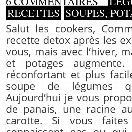
6 COMMENTAIRES
LÉG
RECETTES
SOUPES, PO
Salut les cookers, Comm
recette detox après les ex
vous, mais avec l’hiver,
et potages augmente.
réconfortant et plus fac
soupe de légumes qui
Aujourd’hui je vous prop
de panais, une racine au
carotte. Si vous fait
connaissent pas ou qui 