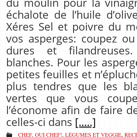
du moulin pour la vinaigr
échalote de l’huile d’oli
Xéres Sel et poivre du m
vos asperges: coupez ou 
dures et filandreuses
blanches. Pour les asperg
petites feuilles et n’épluc
plus tendres que les bl
vertes que vous coup
l’économe afin de faire d
celles-ci dans
[.....]
CHEF, OUI CHEF!
,
LÉGUMES ET VEGGIE
,
REC