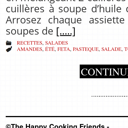
cuillères à soupe d’huile 
Arrosez chaque assiette
soupes de
[.....]
RECETTES
,
SALADES
AMANDES
,
ÉTÉ
,
FETA
,
PASTEQUE
,
SALADE
,
T
CONTINU
©The Happy Cooking Friends -