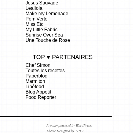
Jesus Sauvage
Lealiola
Make my Lemonade
Pom Verte
Miss Etc
My Little Fabric
Sunrise Over Sea
Une Touche de Rose
TOP ♥ PARTENAIRES
Chef Simon
Toutes les recettes
Paperblog
Marmiton
Libéfood
Blog Appetit
Food Reporter
.
Proudly powered by WordPress.
Theme Designed by THCF