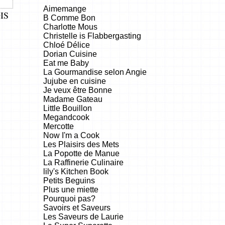
Aimemange
IS
B Comme Bon
Charlotte Mous
Christelle is Flabbergasting
Chloé Délice
Dorian Cuisine
Eat me Baby
La Gourmandise selon Angie
Jujube en cuisine
Je veux être Bonne
Madame Gateau
Little Bouillon
Megandcook
Mercotte
Now I'm a Cook
Les Plaisirs des Mets
La Popotte de Manue
La Raffinerie Culinaire
lily's Kitchen Book
Petits Beguins
Plus une miette
Pourquoi pas?
Savoirs et Saveurs
Les Saveurs de Laurie