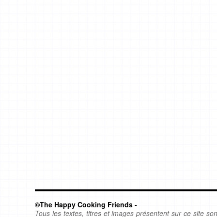
©The Happy Cooking Friends -
Tous les textes, titres et images présentent sur ce site sont