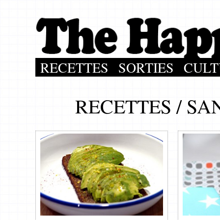
RECETTES
SORTIES
CULT
RECETTES
/
SA