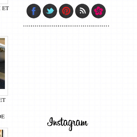
 ET
ET
DE