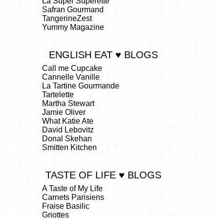
La Super Superette
Safran Gourmand
TangerineZest
Yummy Magazine
ENGLISH EAT ♥ BLOGS
Call me Cupcake
Cannelle Vanille
La Tartine Gourmande
Tartelette
Martha Stewart
Jamie Oliver
What Katie Ate
David Lebovitz
Donal Skehan
Smitten Kitchen
TASTE OF LIFE ♥ BLOGS
A Taste of My Life
Carnets Parisiens
Fraise Basilic
Griottes