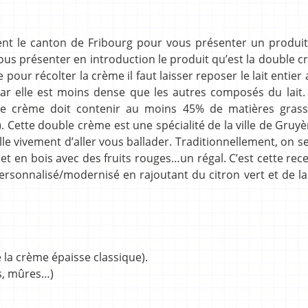
ment le canton de Fribourg pour vous présenter un produi
 vous présenter en introduction le produit qu’est la double 
our récolter la crème il faut laisser reposer le lait entier 
 car elle est moins dense que les autres composés du lait.
une crème doit contenir au moins 45% de matières grasse
). Cette double crème est une spécialité de la ville de Gruy
lle vivement d’aller vous ballader. Traditionnellement, on s
t en bois avec des fruits rouges…un régal. C’est cette rec
ersonnalisé/modernisé en rajoutant du citron vert et de la 
 la crème épaisse classique).
es, mûres…)