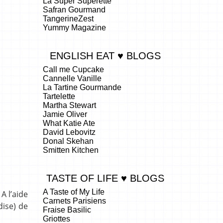
La Super Superette
Safran Gourmand
TangerineZest
Yummy Magazine
ENGLISH EAT ♥ BLOGS
Call me Cupcake
Cannelle Vanille
La Tartine Gourmande
Tartelette
Martha Stewart
Jamie Oliver
What Katie Ate
David Lebovitz
Donal Skehan
Smitten Kitchen
TASTE OF LIFE ♥ BLOGS
A Taste of My Life
A l’aide
Carnets Parisiens
dise) de
Fraise Basilic
Griottes