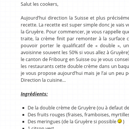
Salut les cookers,
Aujourd’hui direction la Suisse et plus précisé
recette. La recette est super simple donc je vais
la Gruyère. Pour commencer, je vous rappelle que p
traite, la crème finit par remonter à la surface
pouvoir porter le qualificatif de « double », 
avoisinne souvent les 50% si vous allez à Gruyère
le canton de Fribourg en Suisse ou je vous consei
les restaurants cette double crème dans un baque
je vous propose aujourd’hui mais je l’ai un peu p
Direction la cuisine…
Ingrédients:
De la double crème de Gruyère (ou à defaut de
Des fruits rouges (fraises, framboises, myrtill
Des meringues (de la Gruyère si possible
)
1 citron vert