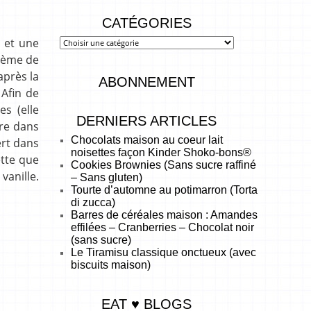
CATÉGORIES
t et une
crème de
après la
ABONNEMENT
 Afin de
s (elle
DERNIERS ARTICLES
ère dans
Chocolats maison au coeur lait
ert dans
noisettes façon Kinder Shoko-bons®
ette que
Cookies Brownies (Sans sucre raffiné
vanille.
– Sans gluten)
Tourte d’automne au potimarron (Torta
di zucca)
Barres de céréales maison : Amandes
effilées – Cranberries – Chocolat noir
(sans sucre)
Le Tiramisu classique onctueux (avec
biscuits maison)
EAT ♥ BLOGS