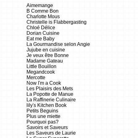
Aimemange
B Comme Bon
Charlotte Mous
Christelle is Flabbergasting
Chloé Délice
Dorian Cuisine
Eat me Baby
La Gourmandise selon Angie
Jujube en cuisine
Je veux être Bonne
Madame Gateau
Little Bouillon
Megandcook
Mercotte
Now I'm a Cook
Les Plaisirs des Mets
La Popotte de Manue
La Raffinerie Culinaire
lily's Kitchen Book
Petits Beguins
Plus une miette
Pourquoi pas?
Savoirs et Saveurs
Les Saveurs de Laurie