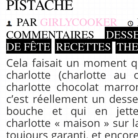
PISTACHE
PAR
GIRLYCOOKER
COMMENTAIRES
DESSE
DE FÊTE
RECETTES
TH
Cela faisait un moment qu
charlotte (charlotte au 
charlotte chocolat marro
c’est réellement un desser
bouche et qui en jet
charlotte « maison » sur la
toujours garanti, et enco