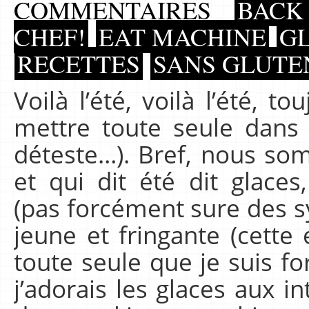
COMMENTAIRES
BACK 
CHEF!
EAT MACHINE
GL
RECETTES
SANS GLUTEN
Voilà l’été, voilà l’été, 
mettre toute seule dans
déteste…). Bref, nous so
et qui dit été dit glace
(pas forcément sure des sy
jeune et fringante (cette
toute seule que je suis for
j’adorais les glaces aux i