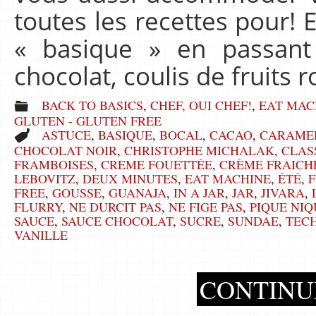
toutes les recettes pour! E
« basique » en passant
chocolat, coulis de fruits 
BACK TO BASICS
,
CHEF, OUI CHEF!
,
EAT MAC
GLUTEN - GLUTEN FREE
ASTUCE
,
BASIQUE
,
BOCAL
,
CACAO
,
CARAME
CHOCOLAT NOIR
,
CHRISTOPHE MICHALAK
,
CLAS
FRAMBOISES
,
CREME FOUETTÉE
,
CRÈME FRAICH
LEBOVITZ
,
DEUX MINUTES
,
EAT MACHINE
,
ÉTÉ
,
FREE
,
GOUSSE
,
GUANAJA
,
IN A JAR
,
JAR
,
JIVARA
,
FLURRY
,
NE DURCIT PAS
,
NE FIGE PAS
,
PIQUE NIQ
SAUCE
,
SAUCE CHOCOLAT
,
SUCRE
,
SUNDAE
,
TEC
VANILLE
CONTINU