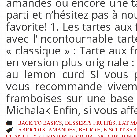
amandes ou encore une ta
parti et n’hésitez pas à no
favorite! 1. Les tartes a
avec l’incontournable tart
« classique » : Tarte aux 
en version plus originale 
au lemon curd Si vous p
vous recommande viveme
framboises sur une base 
Michalak Enfin, si vous af
BACK TO BASICS
,
DESSERTS FRUITÉS
,
EAT M
ABRICOTS
,
AMANDES
,
BEURRE
,
BISCUIT SA
CHANTILLY
,
CHRISTOPHE MICHALAK
,
CHRITOPH