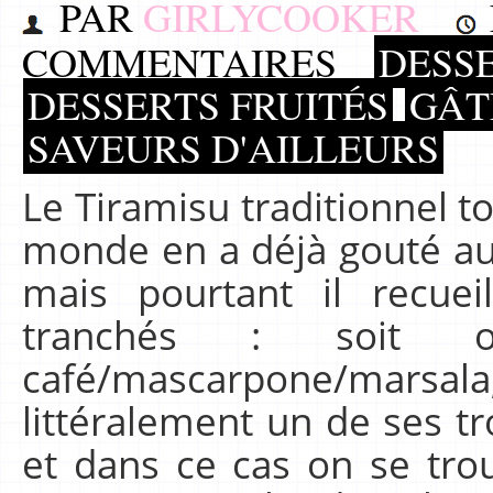
PAR
GIRLYCOOKER
COMMENTAIRES
DESS
DESSERTS FRUITÉS
GÂT
SAVEURS D'AILLEURS
Le Tiramisu traditionnel t
monde en a déjà gouté au
mais pourtant il recuei
tranchés : soit on
café/mascarpone/mar
littéralement un de ses tro
et dans ce cas on se tro