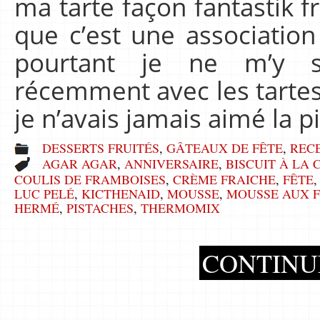
ma tarte façon fantastik f
que c’est une association
pourtant je ne m’y s
récemment avec les tartes 
je n’avais jamais aimé la p
DESSERTS FRUITÉS
,
GÂTEAUX DE FÊTE
,
REC
AGAR AGAR
,
ANNIVERSAIRE
,
BISCUIT À LA 
COULIS DE FRAMBOISES
,
CRÈME FRAICHE
,
FÊTE
LUC PELÉ
,
KICTHENAID
,
MOUSSE
,
MOUSSE AUX 
HERMÉ
,
PISTACHES
,
THERMOMIX
CONTINU