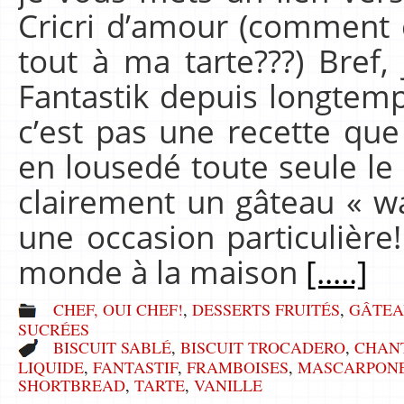
Cricri d’amour (comment 
tout à ma tarte???) Bref, 
Fantastik depuis longtemp
c’est pas une recette que
en lousedé toute seule le 
clairement un gâteau « w
une occasion particulière!
monde à la maison
[.....]
CHEF, OUI CHEF!
,
DESSERTS FRUITÉS
,
GÂTEA
SUCRÉES
BISCUIT SABLÉ
,
BISCUIT TROCADERO
,
CHANT
LIQUIDE
,
FANTASTIF
,
FRAMBOISES
,
MASCARPON
SHORTBREAD
,
TARTE
,
VANILLE