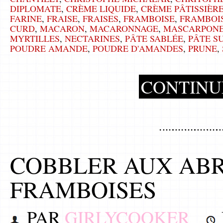
DIPLOMATE
,
CRÈME LIQUIDE
,
CRÈME PÂTISSIÈR
FARINE
,
FRAISE
,
FRAISES
,
FRAMBOISE
,
FRAMBOI
CURD
,
MACARON
,
MACARONNAGE
,
MASCARPON
MYRTILLES
,
NECTARINES
,
PÂTE SABLÉE
,
PÂTE S
POUDRE AMANDE
,
POUDRE D'AMANDES
,
PRUNE
,
CONTINU
COBBLER AUX ABR
FRAMBOISES
PAR
GIRLYCOOKER