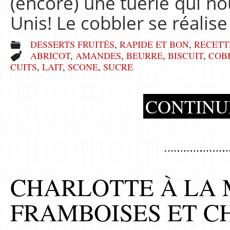
(encore) une tuerie qui nou
Unis! Le cobbler se réalis
DESSERTS FRUITÉS
,
RAPIDE ET BON
,
RECETT
ABRICOT
,
AMANDES
,
BEURRE
,
BISCUIT
,
COB
CUITS
,
LAIT
,
SCONE
,
SUCRE
CONTINU
CHARLOTTE À LA 
FRAMBOISES ET C