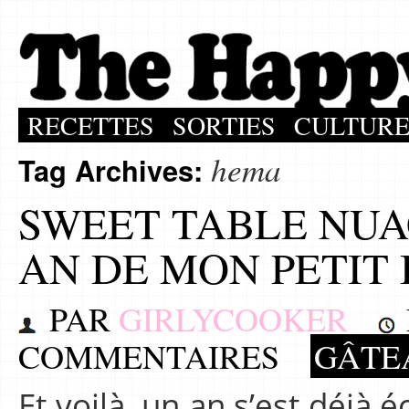
RECETTES
SORTIES
CULTUR
hema
Tag Archives:
SWEET TABLE NUA
AN DE MON PETIT
PAR
GIRLYCOOKER
COMMENTAIRES
GÂTE
Et voilà, un an s’est déjà 