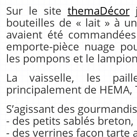
Sur le site
themaDécor
j
bouteilles de « lait » à u
avaient été commandée
emporte-pièce nuage pou
les pompons et le lampion
La vaisselle, les pail
principalement de HEMA, T
S’agissant des gourmandises
- des petits sablés breton,
- des verrines façon tarte