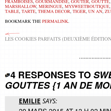
FRAMBOISES
,
GOURMANDISE
,
GOUTER
,
GOUTTE
MARSHALLOW
,
MERINGUE
,
MYSWEETBOUTIQUE
TABLE
,
TARTE
,
THEMA DECOR
,
TIGER
,
UN AN
,
ZU
BOOKMARK THE
PERMALINK
.
LES COOKIES PARFAITS (DEUXIÈME ÉDITION
4 RESPONSES TO
SWE
GOUTTES {1 AN DE MO
EMILIE
SAYS:
20 MARS 2015 AT 13 H 02 MI