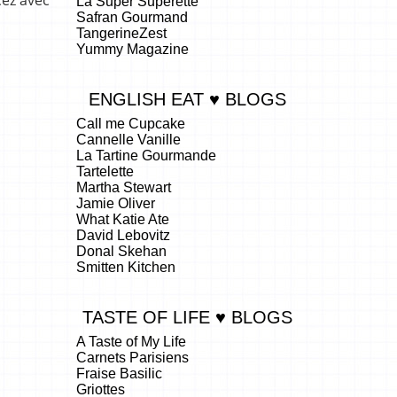
La Super Superette
Safran Gourmand
TangerineZest
Yummy Magazine
ENGLISH EAT ♥ BLOGS
Call me Cupcake
Cannelle Vanille
La Tartine Gourmande
Tartelette
Martha Stewart
Jamie Oliver
What Katie Ate
David Lebovitz
Donal Skehan
Smitten Kitchen
TASTE OF LIFE ♥ BLOGS
A Taste of My Life
Carnets Parisiens
Fraise Basilic
Griottes