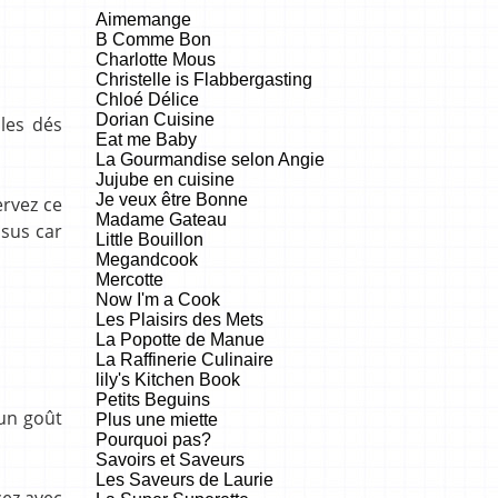
Aimemange
B Comme Bon
Charlotte Mous
Christelle is Flabbergasting
Chloé Délice
Dorian Cuisine
 les dés
Eat me Baby
La Gourmandise selon Angie
Jujube en cuisine
Je veux être Bonne
ervez ce
Madame Gateau
ssus car
Little Bouillon
Megandcook
Mercotte
Now I'm a Cook
Les Plaisirs des Mets
La Popotte de Manue
La Raffinerie Culinaire
lily's Kitchen Book
Petits Beguins
 un goût
Plus une miette
Pourquoi pas?
Savoirs et Saveurs
Les Saveurs de Laurie
cez avec