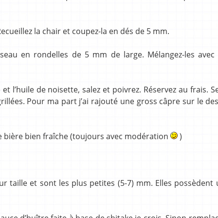
Recueillez la chair et coupez-la en dés de 5 mm.
 biseau en rondelles de 5 mm de large. Mélangez-les avec
t l’huile de noisette, salez et poivrez. Réservez au frais. S
llées. Pour ma part j’ai rajouté une gross câpre sur le de
 bière bien fraîche (toujours avec modération
)
ur taille et sont les plus petites (5-7) mm. Elles possèdent
auce d’huître faite à base de shitake je crois. Sinon rempla