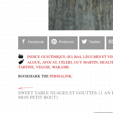
Facebook
Pinterest
Twitter
INDICE GLYCÉMIQUE (IG) BAS
,
LÉGUMES ET VE
ALGUE
,
AVOCAT
,
CÉLERI
,
GUY MARTIN
,
HEALT
TARTINE
,
VEGGIE
,
WAKAME
.
BOOKMARK THE
PERMALINK
.
SWEET TABLE NUAGES ET GOUTTES {1 AN 
MON PETIT BOUT}