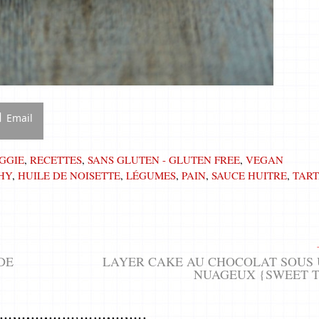
Email
GGIE
,
RECETTES
,
SANS GLUTEN - GLUTEN FREE
,
VEGAN
HY
,
HUILE DE NOISETTE
,
LÉGUMES
,
PAIN
,
SAUCE HUITRE
,
TAR
DE
LAYER CAKE AU CHOCOLAT SOUS 
NUAGEUX {SWEET 