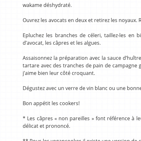
wakame déshydraté.
Ouvrez les avocats en deux et retirez les noyaux. 
Epluchez les branches de céleri, taillez-les en
d’avocat, les câpres et les algues.
Assaisonnez la préparation avec la sauce d’huître e
tartare avec des tranches de pain de campagne gri
j’aime bien leur côté croquant.
Dégustez avec un verre de vin blanc ou une bonne
Bon appétit les cookers!
* Les câpres « non pareilles » font référence à le
délicat et prononcé.
** Pour les vegancooker il existe une version de s