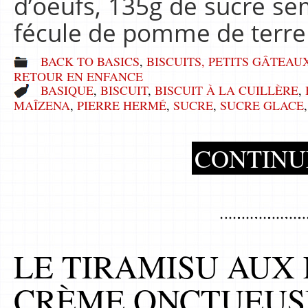
d’oeufs, 135g de sucre se
fécule de pomme de terre 
BACK TO BASICS
,
BISCUITS, PETITS GÂTEAU
RETOUR EN ENFANCE
BASIQUE
,
BISCUIT
,
BISCUIT À LA CUILLÈRE
,
MAÎZENA
,
PIERRE HERMÉ
,
SUCRE
,
SUCRE GLACE
CONTINU
LE TIRAMISU AUX
CRÈME ONCTUEUS