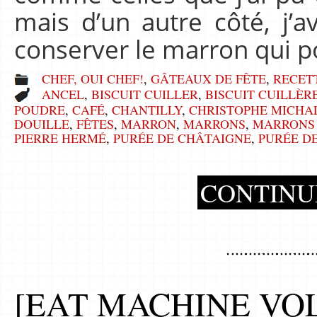
mais d’un autre côté, j
conserver le marron qui 
CHEF, OUI CHEF!
,
GÂTEAUX DE FÊTE
,
RECET
ANCEL
,
BISCUIT CUILLER
,
BISCUIT CUILLÈR
POUDRE
,
CAFÉ
,
CHANTILLY
,
CHRISTOPHE MICHA
DOUILLE
,
FÊTES
,
MARRON
,
MARRONS
,
MARRONS
PIERRE HERMÉ
,
PURÉE DE CHÂTAIGNE
,
PURÉE D
CONTINU
[EAT MACHINE VOL 