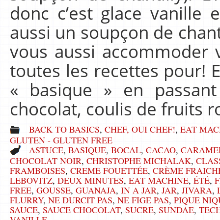
donc c’est glace vanille e
aussi un soupçon de chanti
vous aussi accommoder v
toutes les recettes pour! E
« basique » en passant
chocolat, coulis de fruits 
BACK TO BASICS
,
CHEF, OUI CHEF!
,
EAT MAC
GLUTEN - GLUTEN FREE
ASTUCE
,
BASIQUE
,
BOCAL
,
CACAO
,
CARAME
CHOCOLAT NOIR
,
CHRISTOPHE MICHALAK
,
CLAS
FRAMBOISES
,
CREME FOUETTÉE
,
CRÈME FRAICH
LEBOVITZ
,
DEUX MINUTES
,
EAT MACHINE
,
ÉTÉ
,
FREE
,
GOUSSE
,
GUANAJA
,
IN A JAR
,
JAR
,
JIVARA
,
FLURRY
,
NE DURCIT PAS
,
NE FIGE PAS
,
PIQUE NIQ
SAUCE
,
SAUCE CHOCOLAT
,
SUCRE
,
SUNDAE
,
TEC
VANILLE