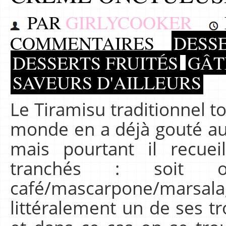
PAR
GIRLYCOOKER
COMMENTAIRES
DESS
DESSERTS FRUITÉS
GÂT
SAVEURS D'AILLEURS
Le Tiramisu traditionnel t
monde en a déjà gouté au
mais pourtant il recuei
tranchés : soit on
café/mascarpone/mar
littéralement un de ses tro