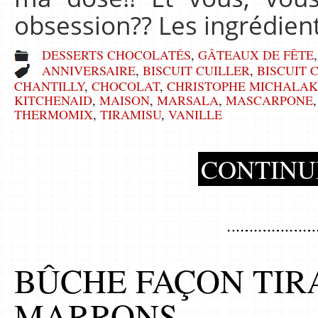
obsession?? Les ingrédien
DESSERTS CHOCOLATÉS
,
GÂTEAUX DE FÊTE
ANNIVERSAIRE
,
BISCUIT CUILLER
,
BISCUIT 
CHANTILLY
,
CHOCOLAT
,
CHRISTOPHE MICHALAK
KITCHENAID
,
MAISON
,
MARSALA
,
MASCARPONE
THERMOMIX
,
TIRAMISU
,
VANILLE
CONTINU
BÛCHE FAÇON TIR
MARRONS