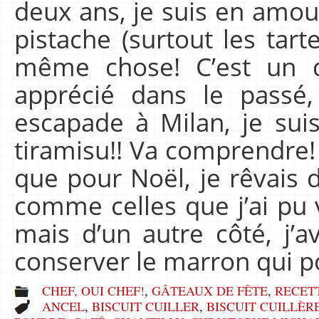
deux ans, je suis en amou
pistache (surtout les tarte
même chose! C’est un d
apprécié dans le passé,
escapade à Milan, je sui
tiramisu!! Va comprendre! 
que pour Noël, je rêvais 
comme celles que j’ai pu 
mais d’un autre côté, j
conserver le marron qui 
CHEF, OUI CHEF!
,
GÂTEAUX DE FÊTE
,
RECET
ANCEL
,
BISCUIT CUILLER
,
BISCUIT CUILLÈR