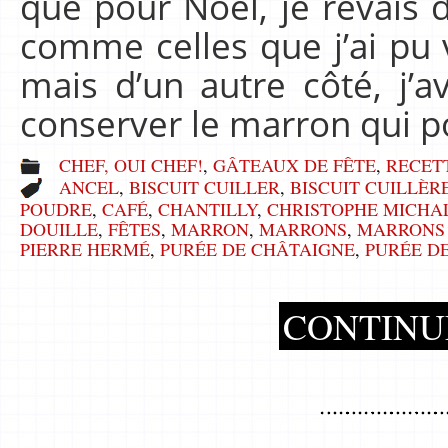
que pour Noël, je rêvais 
comme celles que j’ai pu 
mais d’un autre côté, j
conserver le marron qui 
CHEF, OUI CHEF!
,
GÂTEAUX DE FÊTE
,
RECET
ANCEL
,
BISCUIT CUILLER
,
BISCUIT CUILLÈR
POUDRE
,
CAFÉ
,
CHANTILLY
,
CHRISTOPHE MICHA
DOUILLE
,
FÊTES
,
MARRON
,
MARRONS
,
MARRONS
PIERRE HERMÉ
,
PURÉE DE CHÂTAIGNE
,
PURÉE D
CONTINU