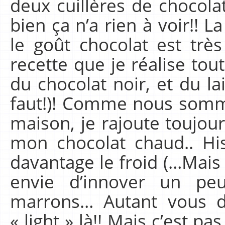
deux cuillères de chocola
bien ça n’a rien à voir!! L
le goût chocolat est très
recette que je réalise tou
du chocolat noir, et du lait
faut!)! Comme nous somm
maison, je rajoute toujour
mon chocolat chaud.. Hi
davantage le froid (…Mais o
envie d’innover un pe
marrons… Autant vous d
« light » là!! Mais c’est p