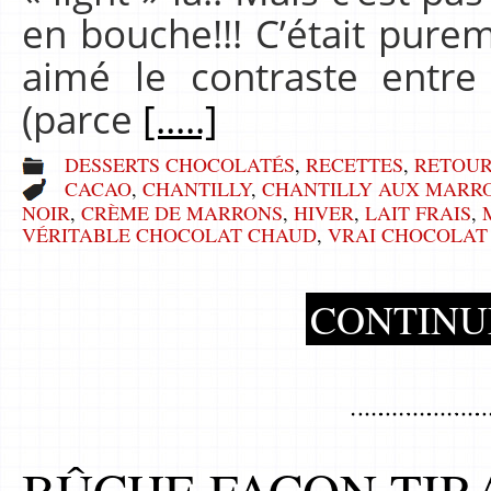
en bouche!!! C’était purem
aimé le contraste entr
(parce
[.....]
DESSERTS CHOCOLATÉS
,
RECETTES
,
RETOUR
CACAO
,
CHANTILLY
,
CHANTILLY AUX MARR
NOIR
,
CRÈME DE MARRONS
,
HIVER
,
LAIT FRAIS
,
VÉRITABLE CHOCOLAT CHAUD
,
VRAI CHOCOLAT
CONTINU
BÛCHE FAÇON TIR