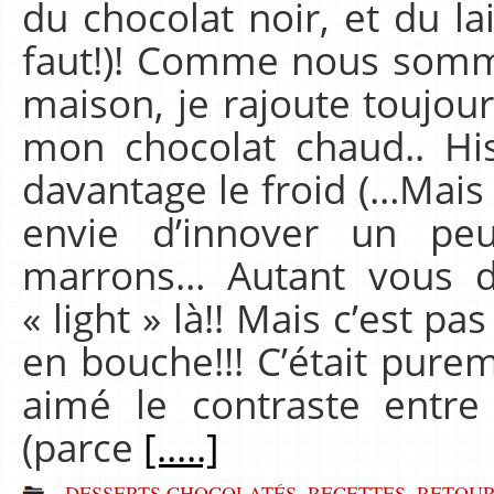
du chocolat noir, et du lait
faut!)! Comme nous somm
maison, je rajoute toujour
mon chocolat chaud.. Hi
davantage le froid (…Mais o
envie d’innover un pe
marrons… Autant vous d
« light » là!! Mais c’est p
en bouche!!! C’était purem
aimé le contraste entr
(parce
[.....]
DESSERTS CHOCOLATÉS
,
RECETTES
,
RETOUR