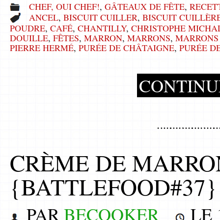
CHEF, OUI CHEF!
,
GÂTEAUX DE FÊTE
,
RECET
ANCEL
,
BISCUIT CUILLER
,
BISCUIT CUILLÈR
POUDRE
,
CAFÉ
,
CHANTILLY
,
CHRISTOPHE MICHA
DOUILLE
,
FÊTES
,
MARRON
,
MARRONS
,
MARRONS
PIERRE HERMÉ
,
PURÉE DE CHÂTAIGNE
,
PURÉE D
CONTINU
CRÈME DE MARRO
{BATTLEFOOD#37}
PAR
BECOOKER
LE