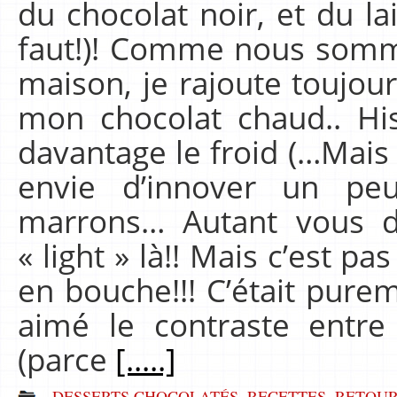
du chocolat noir, et du lait
faut!)! Comme nous somm
maison, je rajoute toujour
mon chocolat chaud.. Hi
davantage le froid (…Mais o
envie d’innover un pe
marrons… Autant vous d
« light » là!! Mais c’est p
en bouche!!! C’était purem
aimé le contraste entr
(parce
[.....]
DESSERTS CHOCOLATÉS
,
RECETTES
,
RETOUR