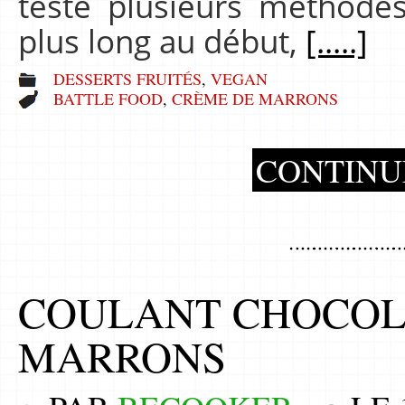
testé plusieurs méthode
plus long au début,
[.....]
DESSERTS FRUITÉS
,
VEGAN
BATTLE FOOD
,
CRÈME DE MARRONS
CONTINU
COULANT CHOCOL
MARRONS