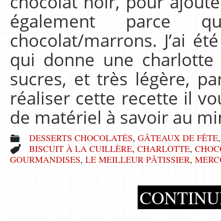
chocolat noir, pour ajoute
également parce que
chocolat/marrons. J’ai ét
qui donne une charlotte 
sucres, et très légère, pa
réaliser cette recette il 
de matériel à savoir au 
DESSERTS CHOCOLATÉS
,
GÂTEAUX DE FÊTE
BISCUIT À LA CUILLÈRE
,
CHARLOTTE
,
CHOC
GOURMANDISES
,
LE MEILLEUR PÂTISSIER
,
MERC
CONTINU