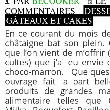
PAR
BECOOKER
LE
COMMENTAIRES
DESS
GÂTEAUX ET CAKES
En ce courant du mois de
châtaigne bat son plein. C
que l’on vient de m’offrir
cultes) que j’ai eu envie
choco-marron. Quelque
ouvrage fait la part be
produits de grandes mar
alimentaire telles que
Milka, Roquefort Papillon