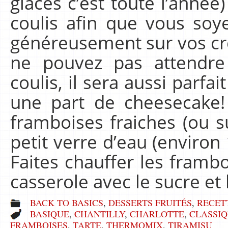
glaces c’est toute l’année
coulis afin que vous soy
généreusement sur vos cr
ne pouvez pas attendre
coulis, il sera aussi parfa
une part de cheesecake!
framboises fraiches (ou 
petit verre d’eau (environ 
Faites chauffer les fram
casserole avec le sucre et
BACK TO BASICS
,
DESSERTS FRUITÉS
,
RECET
BASIQUE
,
CHANTILLY
,
CHARLOTTE
,
CLASSI
FRAMBOISES
,
TARTE
,
THERMOMIX
,
TIRAMISU