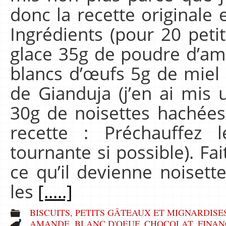
donc la recette originale e
Ingrédients (pour 20 petit
glace 35g de poudre d’am
blancs d’œufs 5g de miel 
de Gianduja (j’en ai mis
30g de noisettes hachées
recette : Préchauffez 
tournante si possible). Fa
ce qu’il devienne noisette
les
[.....]
BISCUITS, PETITS GÂTEAUX ET MIGNARDISE
AMANDE
,
BLANC D'OEUF
,
CHOCOLAT
,
FINAN