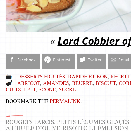
«
Lord Cobbler o
Facebook
Pinterest
Twitter
Email
DESSERTS FRUITÉS
,
RAPIDE ET BON
,
RECETT
ABRICOT
,
AMANDES
,
BEURRE
,
BISCUIT
,
COB
CUITS
,
LAIT
,
SCONE
,
SUCRE
.
BOOKMARK THE
PERMALINK
.
ROUGETS FARCIS, PETITS LÉGUMES GLAÇÉS
À L’HUILE D’OLIVE, RISOTTO ET ÉMULSION