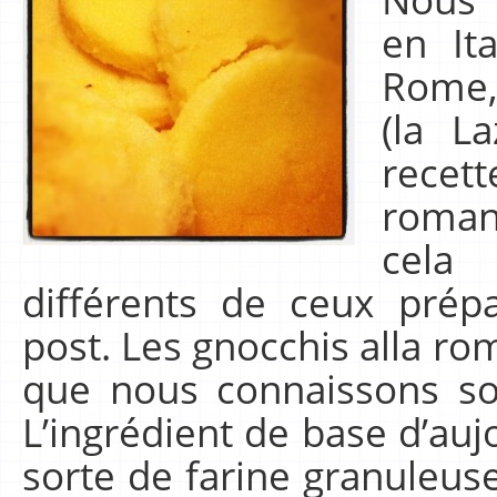
en It
Rome,
(la L
recet
roman
cela 
différents de ceux prép
post. Les gnocchis alla ro
que nous connaissons so
L’ingrédient de base d’auj
sorte de farine granuleus