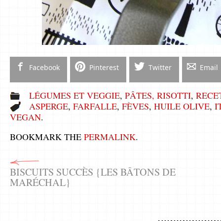
Facebook
Pinterest
Twitter
Email
LÉGUMES ET VEGGIE
,
PÂTES, RISOTTI
,
RECE
ASPERGE
,
FARFALLE
,
FÈVES
,
HUILE OLIVE
,
I
VEGAN
.
BOOKMARK THE
PERMALINK
.
BISCUITS SUCCÈS {LES BÂTONS DE
MARÉCHAL}