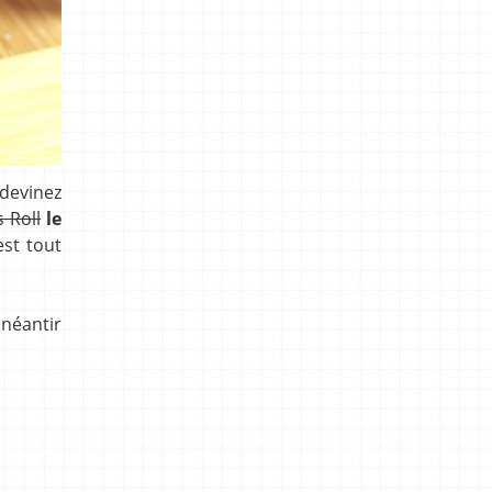
 devinez
s Roll
le
est tout
anéantir