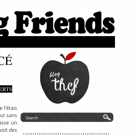
CÉ
ERTS
 l’étais
out sans
asse un
 voit des