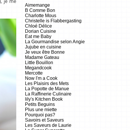
), je me
Aimemange
B Comme Bon
Charlotte Mous
Christelle is Flabbergasting
Chloé Délice
Dorian Cuisine
Eat me Baby
La Gourmandise selon Angie
Jujube en cuisine
Je veux être Bonne
Madame Gateau
Little Bouillon
Megandcook
Mercotte
Now I'm a Cook
Les Plaisirs des Mets
La Popotte de Manue
La Raffinerie Culinaire
lily's Kitchen Book
Petits Beguins
Plus une miette
Pourquoi pas?
Savoirs et Saveurs
Les Saveurs de Laurie