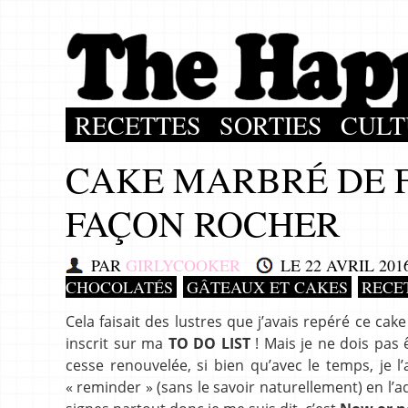
RECETTES
SORTIES
CULT
CAKE MARBRÉ DE F
FAÇON ROCHER
PAR
GIRLYCOOKER
LE
22 AVRIL 201
CHOCOLATÉS
GÂTEAUX ET CAKES
RECE
Cela faisait des lustres que j’avais repéré ce cak
inscrit sur ma
TO DO LIST
! Mais je ne dois pas 
cesse renouvelée, si bien qu’avec le temps, je
« reminder » (sans le savoir naturellement) en 