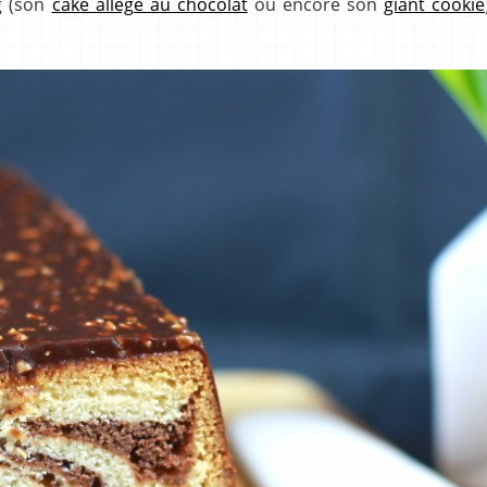
g (son
cake allégé au chocolat
ou encore son
giant cookie