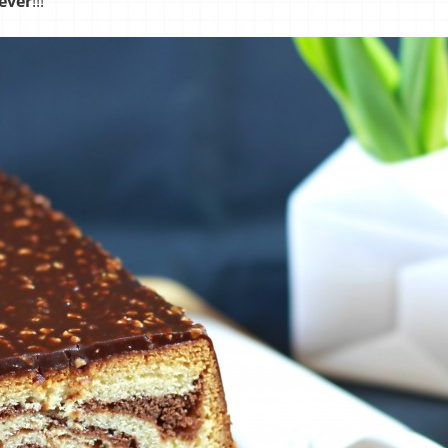
ever
!!!