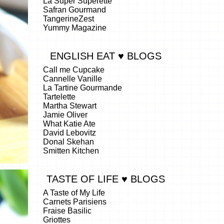
La Super Superette
Safran Gourmand
TangerineZest
Yummy Magazine
ENGLISH EAT ♥ BLOGS
Call me Cupcake
Cannelle Vanille
La Tartine Gourmande
Tartelette
Martha Stewart
Jamie Oliver
What Katie Ate
David Lebovitz
Donal Skehan
Smitten Kitchen
TASTE OF LIFE ♥ BLOGS
A Taste of My Life
Carnets Parisiens
Fraise Basilic
Griottes