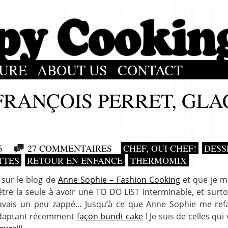
URE
ABOUT US
CONTACT
RANÇOIS PERRET, GLA
6
27 COMMENTAIRES
CHEF, OUI CHEF!
DESS
TTES
RETOUR EN ENFANCE
THERMOMIX
e sur le blog de
Anne Sophie – Fashion Cooking
et que je me
être la seule à avoir une TO DO LIST interminable, et surt
 l’avais un peu zappé… Jusqu’à ce que Anne Sophie me ref
l’adaptant récemment
façon bundt cake
! Je suis de celles qui