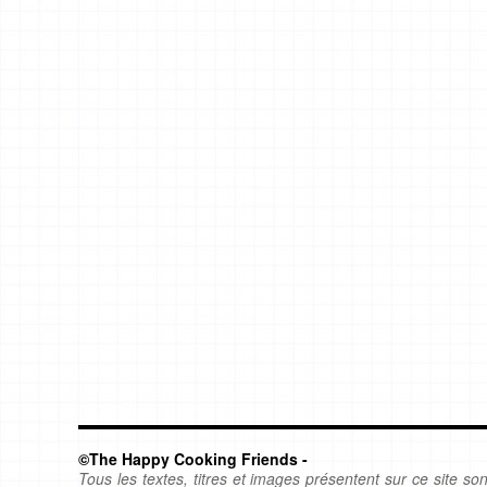
©The Happy Cooking Friends -
Tous les textes, titres et images présentent sur ce site sont