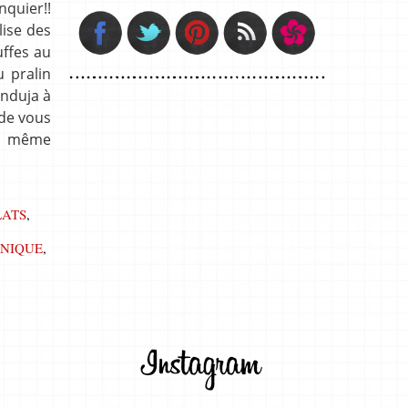
nquier!!
lise des
uffes au
u pralin
anduja à
 de vous
’a même
ATS
,
NIQUE
,