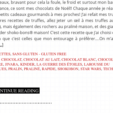
x, bravant pour cela la foule, le froid et surtout mon ba
vance, ce sont mes chocolats de Noël!! Chaque année je réa
petits cadeaux gourmands à mes proches! J’ai refait mes tr
res recettes de truffes, allez jeter un œil à mes truffes a
t), mais également des rochers au praliné maison, et des gi
Kinder shoko-bons® maison! C’est cette recette que j’ai choisi
ion que c’est celles que mon entourage à préférer….On m
...]
ETTES
,
SANS GLUTEN - GLUTEN FREE
,
CHOCOLAT
,
CHOCOLAT AU LAIT
,
CHOCOLAT BLANC
,
CHOCOL
RE
,
JIVARA
,
KINDER
,
LA GUERRE DES ÉTOILES
,
LAROUSSE DU
UES
,
PRALIN
,
PRALINÉ
,
RAPIDE
,
SHOKOBON
,
STAR WARS
,
TECH
NTINUE READING