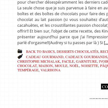
pour chercher désespéramment les derniers cadeau
La seule chose que je suis parvenue à faire en a
boîtes et des boîtes de chocolats pour faire des 
chocolat au lait passion (si vous souhaitez d’aut
cacahuètes, et les croustillantes passion chocola
offrir!! Et bien sur, l’objet de cette recette, des 
présenter aujourd’hui parce que j’ai l’impress
parlé d’orgasme!!(Audrey si tu passes par là ) Si
[..
BACK TO BASICS
,
DESSERTS CHOCOLATÉS
,
REC
CADEAU GOURMAND
,
CADEAUX GOURMANDS
CHRISTOPHE MICHALAK
,
FACILE
,
GARNITURE
,
IVOI
CHOCOLAT
,
MAISON
,
MOULE
,
NOËL
,
NOISETTE
,
PÂQ
TEMPÉRAGE
,
VALRHONA
CO