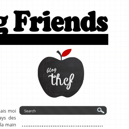
mais moi
ays des
 la main