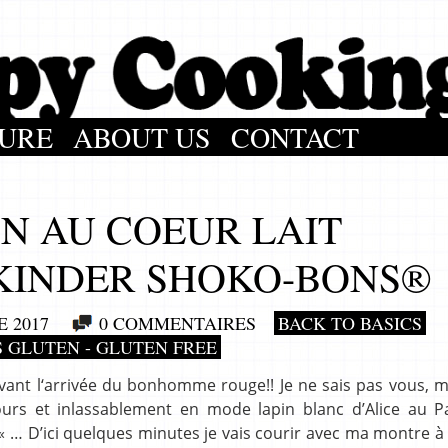
URE
ABOUT US
CONTACT
N AU COEUR LAIT
 KINDER SHOKO-BONS®
 2017
0 COMMENTAIRES
BACK TO BASICS
 GLUTEN - GLUTEN FREE
avant l‘arrivée du bonhomme rouge!! Je ne sais pas vous, 
urs et inlassablement en mode lapin blanc d’Alice au P
rd« … D’ici quelques minutes je vais courir avec ma montre à