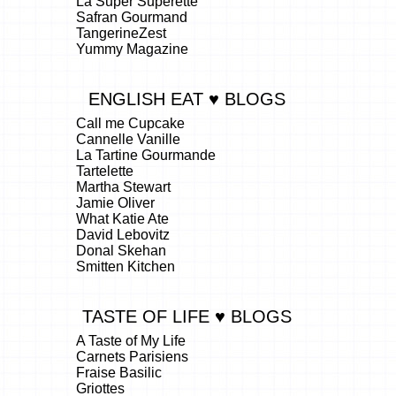
La Super Superette
Safran Gourmand
TangerineZest
Yummy Magazine
ENGLISH EAT ♥ BLOGS
Call me Cupcake
Cannelle Vanille
La Tartine Gourmande
Tartelette
Martha Stewart
Jamie Oliver
What Katie Ate
David Lebovitz
Donal Skehan
Smitten Kitchen
TASTE OF LIFE ♥ BLOGS
A Taste of My Life
Carnets Parisiens
Fraise Basilic
Griottes