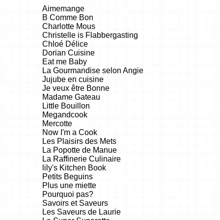
Aimemange
B Comme Bon
Charlotte Mous
Christelle is Flabbergasting
Chloé Délice
Dorian Cuisine
Eat me Baby
La Gourmandise selon Angie
Jujube en cuisine
Je veux être Bonne
Madame Gateau
Little Bouillon
Megandcook
Mercotte
Now I'm a Cook
Les Plaisirs des Mets
La Popotte de Manue
La Raffinerie Culinaire
lily's Kitchen Book
Petits Beguins
Plus une miette
Pourquoi pas?
Savoirs et Saveurs
Les Saveurs de Laurie