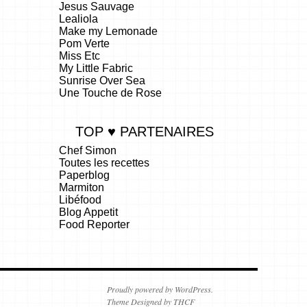
Jesus Sauvage
Lealiola
Make my Lemonade
Pom Verte
Miss Etc
My Little Fabric
Sunrise Over Sea
Une Touche de Rose
TOP ♥ PARTENAIRES
Chef Simon
Toutes les recettes
Paperblog
Marmiton
Libéfood
Blog Appetit
Food Reporter
.
Proudly powered by WordPress.
Theme Designed by THCF