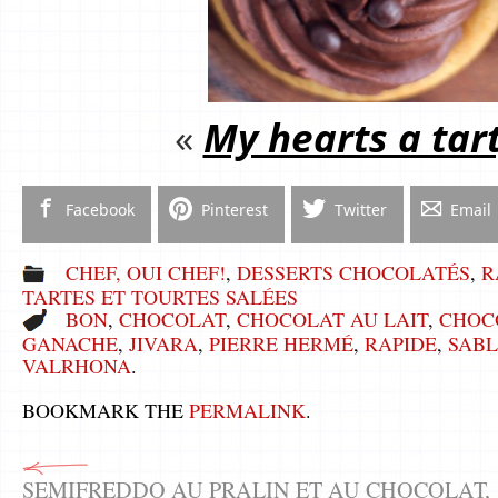
«
My hearts a tart
Facebook
Pinterest
Twitter
Email
CHEF, OUI CHEF!
,
DESSERTS CHOCOLATÉS
,
R
TARTES ET TOURTES SALÉES
BON
,
CHOCOLAT
,
CHOCOLAT AU LAIT
,
CHOC
GANACHE
,
JIVARA
,
PIERRE HERMÉ
,
RAPIDE
,
SABL
VALRHONA
.
BOOKMARK THE
PERMALINK
.
SEMIFREDDO AU PRALIN ET AU CHOCOLAT,