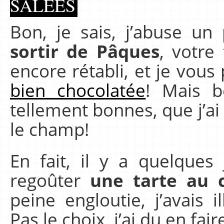
SALÉES
Bon, je sais, j’abuse u
sortir de Pâques
, votre
encore rétabli, et je vou
bien chocolatée
! Mais bo
tellement bonnes, que j’ai
le champ!
En fait, il y a quelques 
regoûter
une tarte au c
peine engloutie, j’avais 
Pas le choix, j’ai du en fa