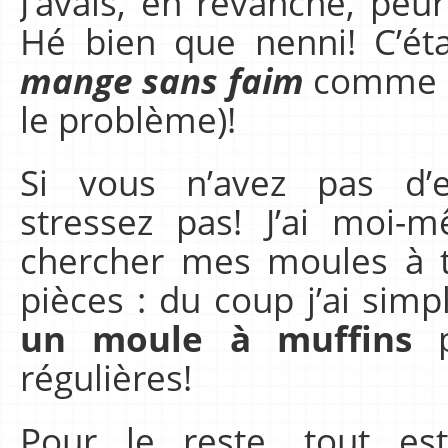
J’avais, en revanche, peu
Hé bien que nenni! C’ét
mange sans faim
comme di
le problème)!
Si vous n’avez pas d’e
stressez pas! J’ai moi-
chercher mes moules à t
pièces : du coup j’ai sim
un moule à muffins
p
régulières!
Pour le reste, tout es