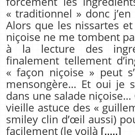
forcément les ingrédient
« traditionnel » donc j’en 
Alors que les nissartes e
niçoise ne me tombent pa
à la lecture des ing
finalement tellement d’i
« façon niçoise » peut s’
mensongère… Et oui je sa
dans une salade niçoise… C’
vieille astuce des « guille
smiley clin d’œil aussi) po
facilement (le voilà
[.....]