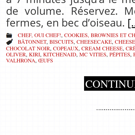
de volume. Réservez. M
fermes, en bec d’oiseau.
[.
CHEF, OUI CHEF!
,
COOKIES, BROWNIES ET C
BÂTONNET
,
BISCUITS
,
CHEESECAKE
,
CHEES
CHOCOLAT NOIR
,
COPEAUX
,
CREAM CHEESE
,
CR
OLIVER
,
KIRI
,
KITCHENAID
,
MC VITIES
,
PÉPITES
,
VALHRONA
,
ŒUFS
CONTINU