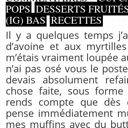
POPS
DESSERTS FRUITÉ
(IG) BAS
RECETTES
Il y a quelques temps j’
d’avoine et aux myrtille
m’étais vraiment loupée a
n’ai pas osé vous le poste
devais absolument refair
chose faite, sous forme
rends compte que dès q
pense immédiatement muff
mes muffins avec du butt