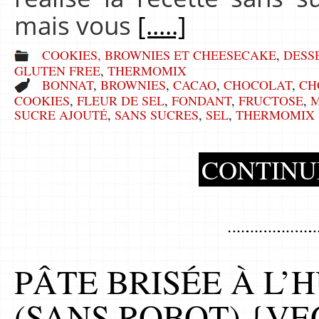
mais vous
[.....]
COOKIES, BROWNIES ET CHEESECAKE
,
DESS
GLUTEN FREE
,
THERMOMIX
BONNAT
,
BROWNIES
,
CACAO
,
CHOCOLAT
,
CH
COOKIES
,
FLEUR DE SEL
,
FONDANT
,
FRUCTOSE
,
M
SUCRE AJOUTÉ
,
SANS SUCRES
,
SEL
,
THERMOMIX
CONTINU
PÂTE BRISÉE À L’
(SANS ROBOT) {V