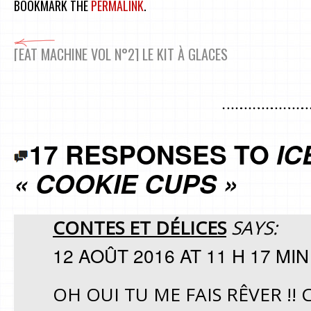
BOOKMARK THE
PERMALINK
.
[EAT MACHINE VOL N°2] LE KIT À GLACES
17 RESPONSES TO
IC
« COOKIE CUPS »
CONTES ET DÉLICES
SAYS:
12 AOÛT 2016 AT 11 H 17 MIN
OH OUI TU ME FAIS RÊVER !