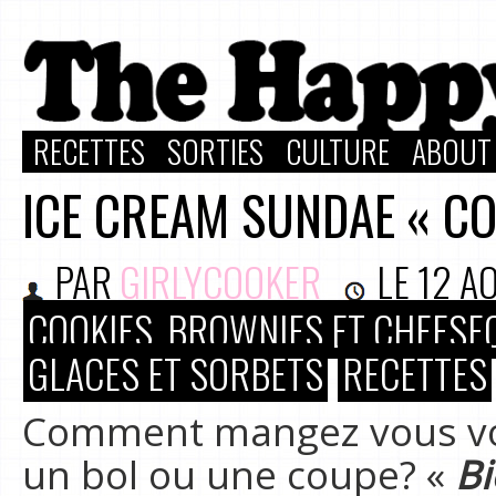
RECETTES
SORTIES
CULTURE
ABOUT
ICE CREAM SUNDAE « CO
PAR
GIRLYCOOKER
LE
12 A
COOKIES, BROWNIES ET CHEESE
GLACES ET SORBETS
RECETTES
Comment mangez vous vos
un bol ou une coupe? «
Bi