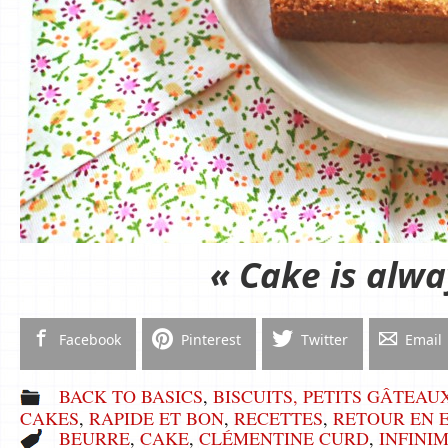
« Cake is alwa
Facebook
Pinterest
Twitter
Email
BACK TO BASICS
,
BISCUITS, PETITS GÂTEAU
CAKES
,
RAPIDE ET BON
,
RECETTES
,
RETOUR EN 
BEURRE
,
CAKE
,
CLÉMENTINE CURD
,
INFINI