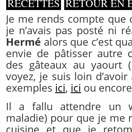
RECETTES
RETOUR EN 
Je me rends compte que ce
je n’avais pas posté ni r
Hermé
alors que c’est q
envie de pâtisser autre
des gâteaux au yaourt
voyez, je suis loin d’avoi
exemples
ici
,
ici
ou encor
Il a fallu attendre un
maladie) pour que je me 
cuisine et que je reto