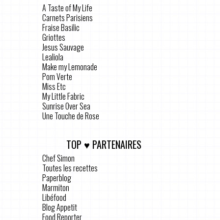
A Taste of My Life
Carnets Parisiens
Fraise Basilic
Griottes
Jesus Sauvage
Lealiola
Make my Lemonade
Pom Verte
Miss Etc
My Little Fabric
Sunrise Over Sea
Une Touche de Rose
TOP ♥ PARTENAIRES
Chef Simon
Toutes les recettes
Paperblog
Marmiton
Libéfood
Blog Appetit
Food Reporter