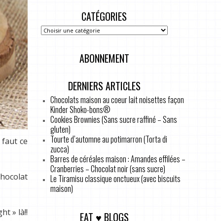
CATÉGORIES
ABONNEMENT
DERNIERS ARTICLES
Chocolats maison au coeur lait noisettes façon
Kinder Shoko-bons®
Cookies Brownies (Sans sucre raffiné – Sans
gluten)
Tourte d’automne au potimarron (Torta di
 faut ce
zucca)
Barres de céréales maison : Amandes effilées –
Cranberries – Chocolat noir (sans sucre)
hocolat
Le Tiramisu classique onctueux (avec biscuits
maison)
t » là!!
EAT ♥ BLOGS