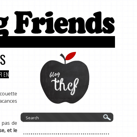
NS
R EN
 couette
vacances
e pas de
e, et le