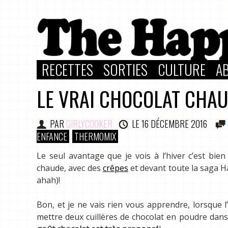
RECETTES
SORTIES
CULTURE
A
LE VRAI CHOCOLAT CHA
PAR
GIRLYCOOKER
LE
16 DÉCEMBRE 2016
ENFANCE
THERMOMIX
Le seul avantage que je vois à l’hiver c’est bi
chaude, avec des
crêpes
et devant toute la saga 
ahah)!
Bon, et je ne vais rien vous apprendre, lorsque 
mettre deux cuillères de chocolat en poudre dans du