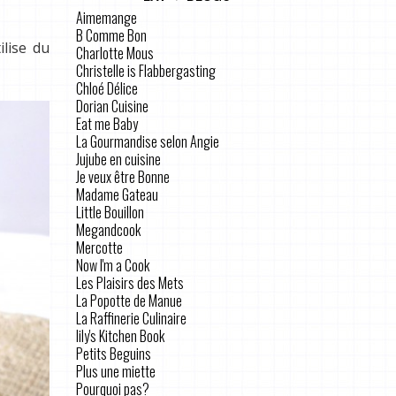
Aimemange
B Comme Bon
ilise du
Charlotte Mous
Christelle is Flabbergasting
Chloé Délice
Dorian Cuisine
Eat me Baby
La Gourmandise selon Angie
Jujube en cuisine
Je veux être Bonne
Madame Gateau
Little Bouillon
Megandcook
Mercotte
Now I'm a Cook
Les Plaisirs des Mets
La Popotte de Manue
La Raffinerie Culinaire
lily's Kitchen Book
Petits Beguins
Plus une miette
Pourquoi pas?