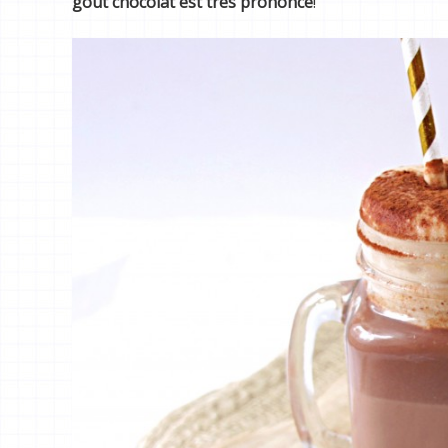
goût chocolat est très prononcé
!