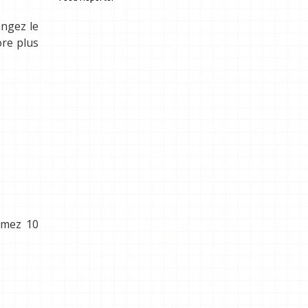
.
angez le
ore plus
ammez 10