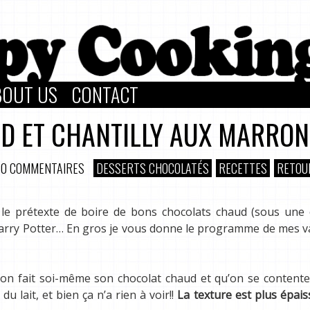
BOUT US
CONTACT
UD ET CHANTILLY AUX MARRO
0 COMMENTAIRES
DESSERTS CHOCOLATÉS
RECETTES
RETOU
en le prétexte de boire de bons chocolats chaud (sous une
Harry Potter… En gros je vous donne le programme de mes 
l’on fait soi-même son chocolat chaud et qu’on se content
 lait, et bien ça n’a rien à voir!!
La texture est plus épaiss