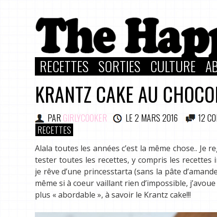
RECETTES
SORTIES
CULTURE
A
KRANTZ CAKE AU CHOCOL
PAR
GIRLYCOOKER
LE
2 MARS 2016
12 C
RECETTES
Alala toutes les années c’est la même chose.. Je r
tester toutes les recettes, y compris les recettes
je rêve d’une princesstarta (sans la pâte d’amande
même si à coeur vaillant rien d’impossible, j’avoue
plus « abordable », à savoir le Krantz cake!!!