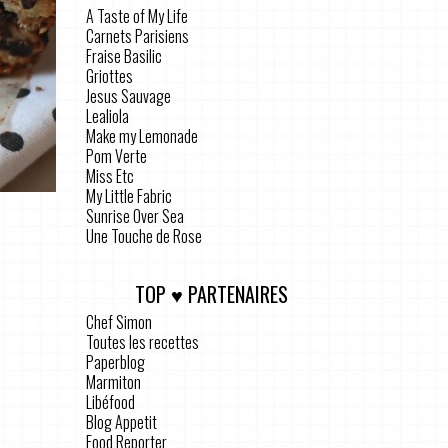
A Taste of My Life
Carnets Parisiens
Fraise Basilic
Griottes
Jesus Sauvage
Lealiola
Make my Lemonade
Pom Verte
Miss Etc
My Little Fabric
Sunrise Over Sea
Une Touche de Rose
TOP ♥ PARTENAIRES
Chef Simon
Toutes les recettes
Paperblog
Marmiton
Libéfood
Blog Appetit
Food Reporter