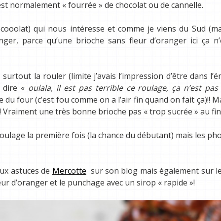
st normalement « fourrée » de chocolat ou de cannelle.
oocooolat) qui nous intéresse et comme je viens du Sud (m
anger, parce qu’une brioche sans fleur d’oranger ici ça n
surtout la rouler (limite j’avais l’impression d’être dans l’é
e dire «
oulala, il est pas terrible ce roulage, ça n’est pas
te du four (c’est fou comme on a l’air fin quand on fait ça)!! M
é!! Vraiment une très bonne brioche pas « trop sucrée » au fin
le roulage la première fois (la chance du débutant) mais les ph
aux astuces de
Mercotte
sur son blog mais également sur le
leur d’oranger et le punchage avec un sirop « rapide »!