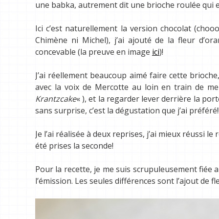
une babka, autrement dit une brioche roulée qui e
Ici c’est naturellement la version chocolat (cho
Chimène ni Michel), j’ai ajouté de la fleur d’or
concevable (la preuve en image
ici
)!
J’ai réellement beaucoup aimé faire cette brioche, 
avec la voix de Mercotte au loin en train de m
Krantzcake
« ), et la regarder lever derrière la por
sans surprise, c’est la dégustation que j’ai préfér
Je l’ai réalisée à deux reprises, j’ai mieux réussi 
été prises la seconde!
Pour la recette, je me suis scrupuleusement fiée 
l’émission. Les seules différences sont l’ajout de f