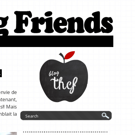
S
envie de
ntenant,
s!! Mais
blait la