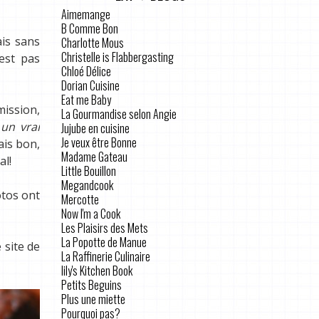
Aimemange
B Comme Bon
ais sans
Charlotte Mous
Christelle is Flabbergasting
’est pas
Chloé Délice
Dorian Cuisine
Eat me Baby
mission,
La Gourmandise selon Angie
 un vrai
Jujube en cuisine
Je veux être Bonne
ais bon,
Madame Gateau
al!
Little Bouillon
Megandcook
otos ont
Mercotte
Now I'm a Cook
Les Plaisirs des Mets
La Popotte de Manue
 site de
La Raffinerie Culinaire
lily's Kitchen Book
Petits Beguins
Plus une miette
Pourquoi pas?