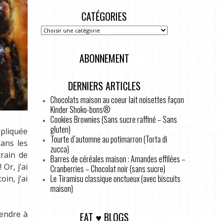
CATÉGORIES
ABONNEMENT
DERNIERS ARTICLES
Chocolats maison au coeur lait noisettes façon
Kinder Shoko-bons®
Cookies Brownies (Sans sucre raffiné – Sans
gluten)
mpliquée
Tourte d’automne au potimarron (Torta di
ans les
zucca)
train de
Barres de céréales maison : Amandes effilées –
Or, j’ai
Cranberries – Chocolat noir (sans sucre)
Le Tiramisu classique onctueux (avec biscuits
in, j’ai
maison)
rendre à
EAT ♥ BLOGS