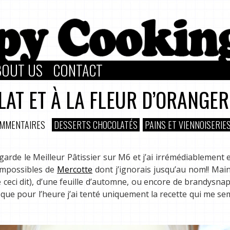
BOUT US
CONTACT
AT ET À LA FLEUR D’ORANGER
OMMENTAIRES
DESSERTS CHOCOLATÉS
PAINS ET VIENNOISERIE
egarde le Meilleur Pâtissier sur M6 et j’ai irrémédiablement 
 impossibles de
Mercotte
dont j’ignorais jusqu’au nom!! Mai
 ceci dit), d’une feuille d’automne, ou encore de brandysnap
 que pour l’heure j’ai tenté uniquement la recette qui me sem