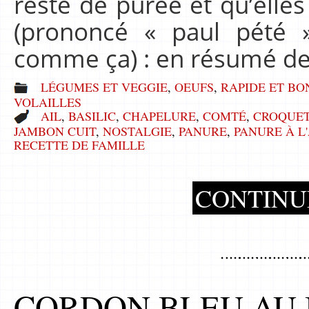
reste de purée et qu’elles
(prononcé « paul pété ».
comme ça) : en résumé de
LÉGUMES ET VEGGIE
,
OEUFS
,
RAPIDE ET BO
VOLAILLES
AIL
,
BASILIC
,
CHAPELURE
,
COMTÉ
,
CROQUE
JAMBON CUIT
,
NOSTALGIE
,
PANURE
,
PANURE À L
RECETTE DE FAMILLE
CONTINU
CORDON BLEU AU