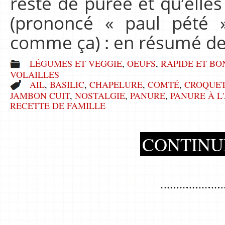
reste de purée et qu’elles
(prononcé « paul pété ».
comme ça) : en résumé de
LÉGUMES ET VEGGIE
,
OEUFS
,
RAPIDE ET BO
VOLAILLES
AIL
,
BASILIC
,
CHAPELURE
,
COMTÉ
,
CROQUE
JAMBON CUIT
,
NOSTALGIE
,
PANURE
,
PANURE À L
RECETTE DE FAMILLE
CONTINU