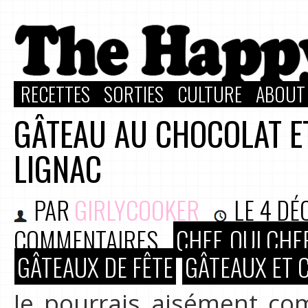
RECETTES
SORTIES
CULTURE
ABOUT
GÂTEAU AU CHOCOLAT E
LIGNAC
PAR
GIRLYCOOKER
LE
4 DÉ
COMMENTAIRES
CHEF, OUI CHEF
GÂTEAUX DE FÊTE
GÂTEAUX ET 
Je pourrais aisément co