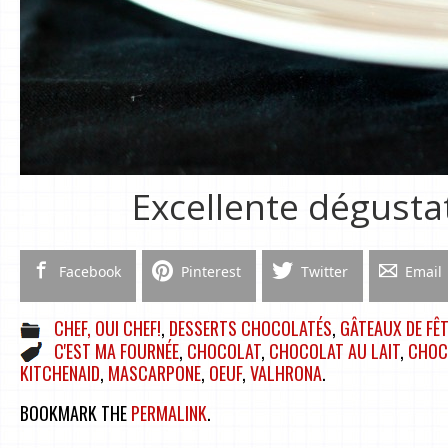
Excellente dégusta
Facebook
Pinterest
Twitter
Email
CHEF, OUI CHEF!
,
DESSERTS CHOCOLATÉS
,
GÂTEAUX DE FÊ
C'EST MA FOURNÉE
,
CHOCOLAT
,
CHOCOLAT AU LAIT
,
CHOC
KITCHENAID
,
MASCARPONE
,
OEUF
,
VALHRONA
.
BOOKMARK THE
PERMALINK
.