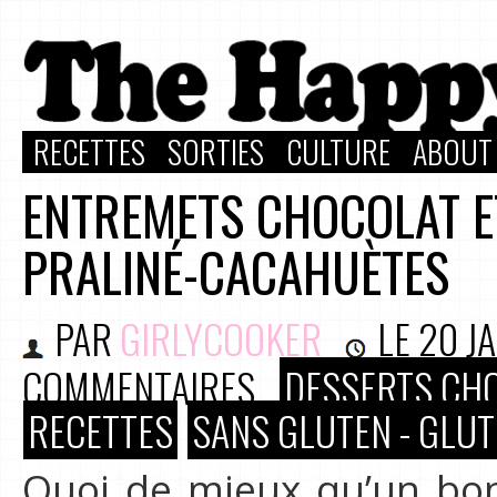
RECETTES
SORTIES
CULTURE
ABOUT
ENTREMETS CHOCOLAT E
PRALINÉ-CACAHUÈTES
PAR
GIRLYCOOKER
LE
20 J
COMMENTAIRES
DESSERTS CH
RECETTES
SANS GLUTEN - GLUT
Quoi de mieux qu’un bon