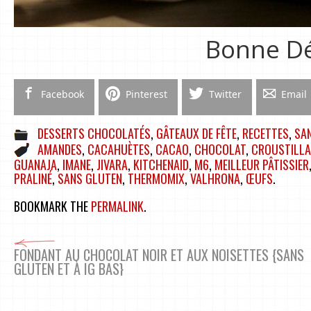
Bonne Dé
Facebook
Pinterest
Twitter
Email
DESSERTS CHOCOLATÉS
,
GÂTEAUX DE FÊTE
,
RECETTES
,
SAN
AMANDES
,
CACAHUÈTES
,
CACAO
,
CHOCOLAT
,
CROUSTILLA
GUANAJA
,
IMANE
,
JIVARA
,
KITCHENAID
,
M6
,
MEILLEUR PÂTISSIER
PRALINÉ
,
SANS GLUTEN
,
THERMOMIX
,
VALHRONA
,
ŒUFS
.
BOOKMARK THE
PERMALINK
.
FONDANT AU CHOCOLAT NOIR ET AUX NOISETTES {SANS
GLUTEN ET À IG BAS}