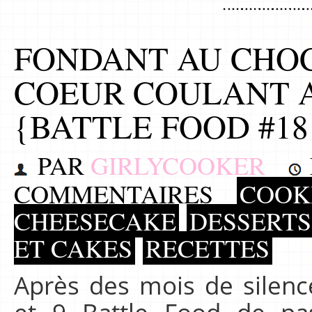
FONDANT AU CHOC
COEUR COULANT 
{BATTLE FOOD #18
PAR
GIRLYCOOKER
COMMENTAIRES
COOKI
CHEESECAKE
DESSERT
ET CAKES
RECETTES
Après des mois de silenc
et 9 Battle Food de pa