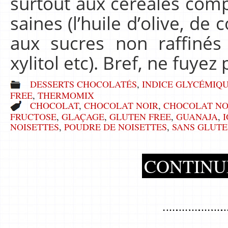
surtout aux céréales comp
saines (l’huile d’olive, de 
aux sucres non raffinés
xylitol etc). Bref, ne fuyez
DESSERTS CHOCOLATÉS
,
INDICE GLYCÉMIQUE
FREE
,
THERMOMIX
CHOCOLAT
,
CHOCOLAT NOIR
,
CHOCOLAT NO
FRUCTOSE
,
GLAÇAGE
,
GLUTEN FREE
,
GUANAJA
,
I
NOISETTES
,
POUDRE DE NOISETTES
,
SANS GLUT
CONTINU