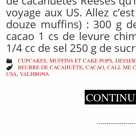
de cacahuètes Reeses qu’i
voyage aux US. Allez c’est
douze muffins) : 300 g d
cacao 1 cs de levure chi
1/4 cc de sel 250 g de su
CUPCAKES, MUFFINS ET CAKE POPS
,
DESSER
BEURRE DE CACAHUÈTE
,
CACAO
,
CALL ME 
USA
,
VALHRONA
CONTINU