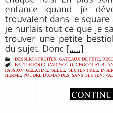
enfance quand je dévo
trouvaient dans le square
je hurlais tout ce que je sa
trouver une petite besti
du sujet. Donc
[.....]
DESSERTS FRUITÉS
,
GÂTEAUX DE FÊTE
,
REC
BATTLE FOOD
,
CARPACCIO
,
CHOCOLAT BLA
PASSION
,
GÉLATINE
,
GELÉE
,
GLUTEN FREE
,
INSE
HERMÉ
,
POUDRE D'AMANDES
,
SANS GLUTEN
,
VA
CONTINU