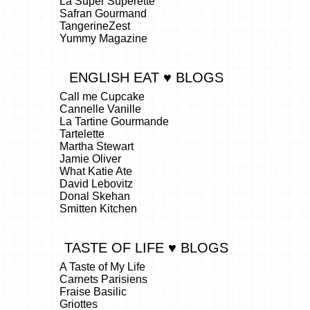
La Super Superette
Safran Gourmand
TangerineZest
Yummy Magazine
ENGLISH EAT ♥ BLOGS
Call me Cupcake
Cannelle Vanille
La Tartine Gourmande
Tartelette
Martha Stewart
Jamie Oliver
What Katie Ate
David Lebovitz
Donal Skehan
Smitten Kitchen
TASTE OF LIFE ♥ BLOGS
A Taste of My Life
Carnets Parisiens
Fraise Basilic
Griottes