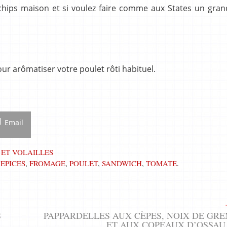
ips maison et si voulez faire comme aux States un grand
our arômatiser votre poulet rôti habituel.
Email
 ET VOLAILLES
,
EPICES
,
FROMAGE
,
POULET
,
SANDWICH
,
TOMATE
.
S
PAPPARDELLES AUX CÈPES, NOIX DE GR
ET AUX COPEAUX D’OSSAU