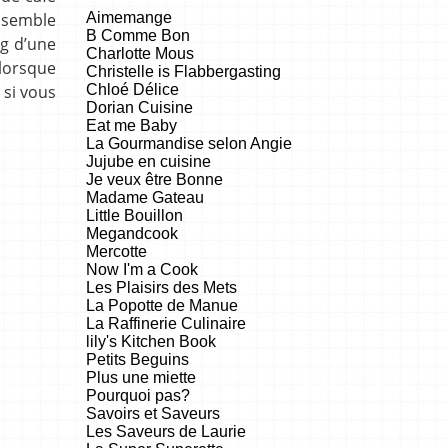
Aimemange
s semble
B Comme Bon
og d’une
Charlotte Mous
lorsque
Christelle is Flabbergasting
Chloé Délice
 si vous
Dorian Cuisine
Eat me Baby
La Gourmandise selon Angie
Jujube en cuisine
Je veux être Bonne
Madame Gateau
Little Bouillon
Megandcook
Mercotte
Now I'm a Cook
Les Plaisirs des Mets
La Popotte de Manue
La Raffinerie Culinaire
lily's Kitchen Book
Petits Beguins
Plus une miette
Pourquoi pas?
Savoirs et Saveurs
Les Saveurs de Laurie