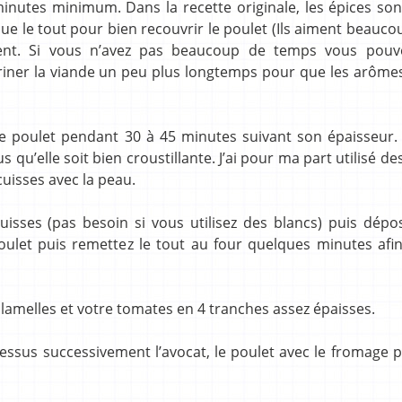
 minutes minimum. Dans la recette originale, les épices so
ue le tout pour bien recouvrir le poulet (Ils aiment beauco
ent. Si vous n’avez pas beaucoup de temps vous pouv
ariner la viande un peu plus longtemps pour que les arôme
tre poulet pendant 30 à 45 minutes suivant son épaisseur.
qu’elle soit bien croustillante. J’ai pour ma part utilisé de
 cuisses avec la peau.
cuisses (pas besoin si vous utilisez des blancs) puis dép
let puis remettez le tout au four quelques minutes afin
lamelles et votre tomates en 4 tranches assez épaisses.
dessus successivement l’avocat, le poulet avec le fromage 