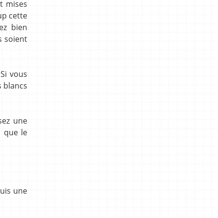
nt mises
up cette
ez bien
s soient
 Si vous
s blancs
osez une
 que le
puis une