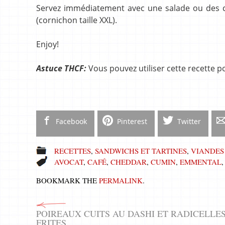
Servez immédiatement avec une salade ou des ch
(cornichon taille XXL).
Enjoy!
Astuce THCF:
Vous pouvez utiliser cette recette p
Facebook
Pinterest
Twitter
RECETTES
,
SANDWICHS ET TARTINES
,
VIANDES
AVOCAT
,
CAFÉ
,
CHEDDAR
,
CUMIN
,
EMMENTAL
BOOKMARK THE
PERMALINK
.
POIREAUX CUITS AU DASHI ET RADICELLE
FRITES