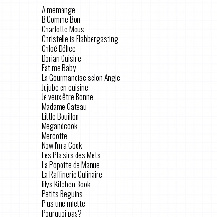
Aimemange
B Comme Bon
Charlotte Mous
Christelle is Flabbergasting
Chloé Délice
Dorian Cuisine
Eat me Baby
La Gourmandise selon Angie
Jujube en cuisine
Je veux être Bonne
Madame Gateau
Little Bouillon
Megandcook
Mercotte
Now I'm a Cook
Les Plaisirs des Mets
La Popotte de Manue
La Raffinerie Culinaire
lily's Kitchen Book
Petits Beguins
Plus une miette
Pourquoi pas?