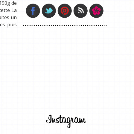
 190g de
cette La
aites un
tes puis