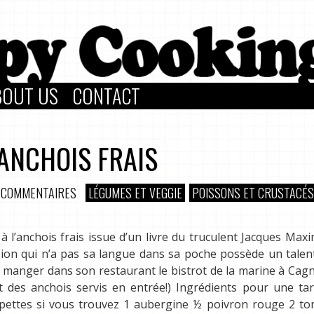
BOUT US
CONTACT
 ANCHOIS FRAIS
 COMMENTAIRES
LÉGUMES ET VEGGIE
POISSONS ET CRUSTACÉS
 à l’anchois frais issue d’un livre du truculent Jacques Max
ssion qui n’a pas sa langue dans sa poche possède un talen
e manger dans son restaurant le bistrot de la marine à Cag
t des anchois servis en entrée!) Ingrédients pour une ta
mpettes si vous trouvez 1 aubergine ½ poivron rouge 2 to