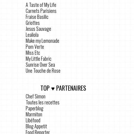
A Taste of My Life
Carnets Parisiens
Fraise Basilic
Griottes
Jesus Sauvage
Lealiola
Make my Lemonade
Pom Verte
Miss Etc
My Little Fabric
Sunrise Over Sea
Une Touche de Rose
TOP ♥ PARTENAIRES
Chef Simon
Toutes les recettes
Paperblog
Marmiton
Libéfood
Blog Appetit
Food Reporter