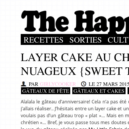
RECETTES
SORTIES
CULT
LAYER CAKE AU CH
NUAGEUX {SWEET 
PAR
GIRLYCOOKER
LE
27 MARS 201
GÂTEAUX DE FÊTE
GÂTEAUX ET CAKES
Alalala le gâteau d’anniversaire! Cela n’a pas é
j’allais réaliser.. J’hésitais entre un layer cake 
voulais pas d’un gâteau trop « plat »… Mais en 
chrétien »… Bref, je vous passe tous mes doutes e