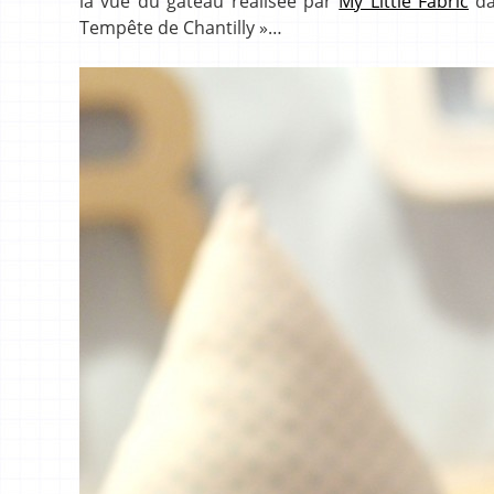
la vue du gâteau réalisée par
My Little Fabric
da
Tempête de Chantilly »…