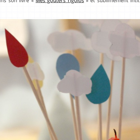
ns son livre «
Mes goûters rigolos
» et sublimement intit