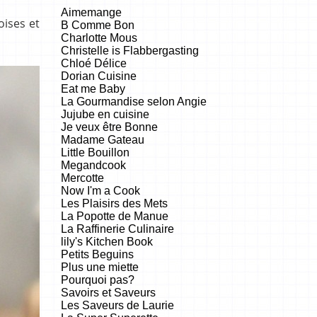
Aimemange
oises et
B Comme Bon
Charlotte Mous
Christelle is Flabbergasting
Chloé Délice
Dorian Cuisine
Eat me Baby
La Gourmandise selon Angie
Jujube en cuisine
Je veux être Bonne
Madame Gateau
Little Bouillon
Megandcook
Mercotte
Now I'm a Cook
Les Plaisirs des Mets
La Popotte de Manue
La Raffinerie Culinaire
lily's Kitchen Book
Petits Beguins
Plus une miette
Pourquoi pas?
Savoirs et Saveurs
Les Saveurs de Laurie