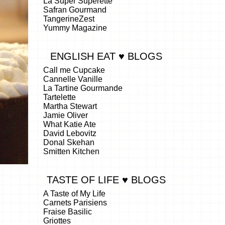
La Super Superette
Safran Gourmand
TangerineZest
Yummy Magazine
ENGLISH EAT ♥ BLOGS
Call me Cupcake
Cannelle Vanille
La Tartine Gourmande
Tartelette
Martha Stewart
Jamie Oliver
What Katie Ate
David Lebovitz
Donal Skehan
Smitten Kitchen
TASTE OF LIFE ♥ BLOGS
A Taste of My Life
Carnets Parisiens
Fraise Basilic
Griottes