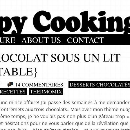
URE
ABOUT US
CONTACT
OCOLAT SOUS UN LIT
TABLE}
5
14 COMMENTAIRES
DESSERTS CHOCOLATÉ
RECETTES
THERMOMIX
té une mince affaire! J’ai passé des semaines à me demande
et un entremets aux trois chocolats.. Mais avec mon thème nuag
même temps, je ne voulais pas non plus d’un gâteau trop «
t hésitations pour ne vous parler que de la révélation que j