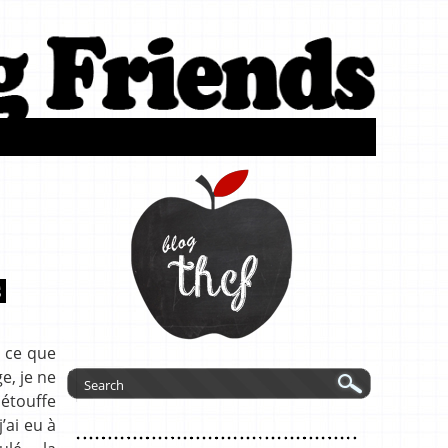
S
r ce que
e, je ne
 étouffe
’ai eu à