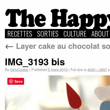
RECETTES
SORTIES
CULTURE
ABOUT
←
Layer cake au chocolat so
IMG_3193 bis
By
GirlyCooker
|
Published
5 mars 2015
|
Full size is
4000 × 2667
p
Save